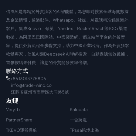
信風AI是專精於外貿獲客的AI智能體，為您即時搜索全球海關數據
中文入口
外語入口
及企業情報，通過郵件、Whatsapp、社媒、AI電話精准觸達海外
客戶。集成Snovio、領英、Yandex、RocketReach等100+渠道
數據，為阿里巴巴國際站、中國製造網、獨立站等平台的外貿賣
家，提供外貿流程全步驟支持，助力中國企業出海。作為外貿獲客
軟體專家，信風AI類Deepseek AI聯網搜索，自動過濾無效數據，
首創按結果付費，讓您的外貿開發效率倍增。
聯絡方式
+86 13013775806
info@trade-wind.co
江蘇省蘇州市高新區大同路5號
友鏈
Veryfb
Kalodata
PartnerShare
一合跨境
TKEVO運營導航
TPsea跨境出海