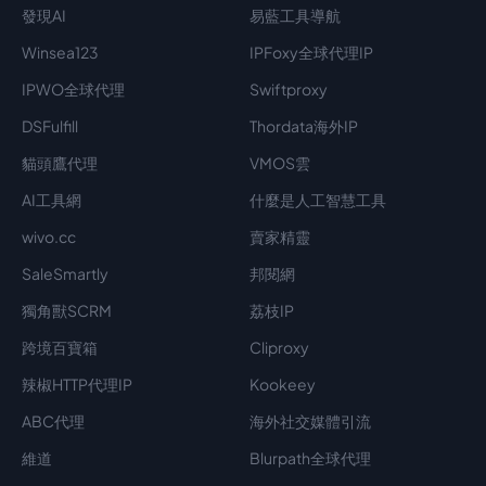
發現AI
易藍工具導航
Winsea123
IPFoxy全球代理IP
IPWO全球代理
Swiftproxy
DSFulfill
Thordata海外IP
貓頭鷹代理
VMOS雲
AI工具網
什麼是人工智慧工具
wivo.cc
賣家精靈
SaleSmartly
邦閱網
獨角獸SCRM
荔枝IP
跨境百寶箱
Cliproxy
辣椒HTTP代理IP
Kookeey
ABC代理
海外社交媒體引流
維道
Blurpath全球代理