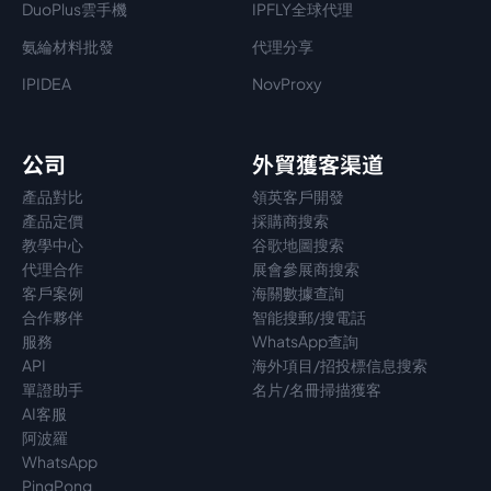
DuoPlus雲手機
IPFLY全球代理
氨綸材料批發
代理分享
IPIDEA
NovProxy
公司
外貿獲客渠道
產品對比
領英客戶開發
產品定價
採購商搜索
教學中心
谷歌地圖搜索
代理
合作
展會參展商搜索
客戶案例
海關數據查詢
合作夥伴
智能搜郵/搜電話
服務
WhatsApp查詢
API
海外項目/招投標信息搜索
單證助手
名片/名冊掃描獲客
AI客服
阿波羅
WhatsApp
PingPong