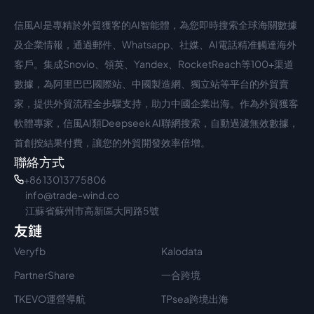
信風AI是專精於外貿獲客的AI智能體，為您即時搜索全球海關數據
中文入口
外語入口
及企業情報，通過郵件、Whatsapp、社媒、AI電話精准觸達海外
客戶。集成Snovio、領英、Yandex、RocketReach等100+渠道
數據，為阿里巴巴國際站、中國製造網、獨立站等平台的外貿賣
家，提供外貿流程全步驟支持，助力中國企業出海。作為外貿獲客
軟體專家，信風AI類Deepseek AI聯網搜索，自動過濾無效數據，
首創按結果付費，讓您的外貿開發效率倍增。
聯絡方式
+86 13013775806
info@trade-wind.co
江蘇省蘇州市高新區大同路5號
友鏈
Veryfb
Kalodata
PartnerShare
一合跨境
TKEVO運營導航
TPsea跨境出海