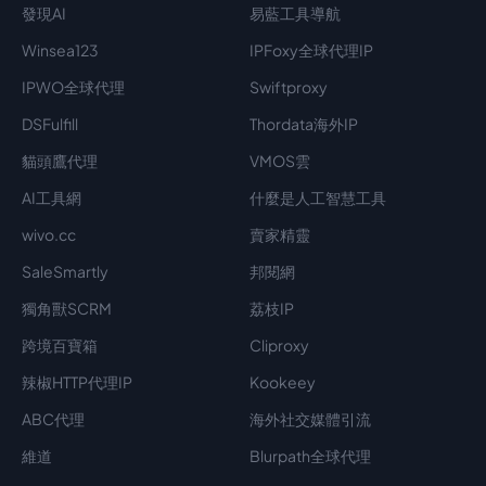
發現AI
易藍工具導航
Winsea123
IPFoxy全球代理IP
IPWO全球代理
Swiftproxy
DSFulfill
Thordata海外IP
貓頭鷹代理
VMOS雲
AI工具網
什麼是人工智慧工具
wivo.cc
賣家精靈
SaleSmartly
邦閱網
獨角獸SCRM
荔枝IP
跨境百寶箱
Cliproxy
辣椒HTTP代理IP
Kookeey
ABC代理
海外社交媒體引流
維道
Blurpath全球代理