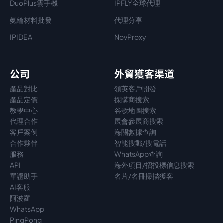
DuoPlus雲手機
IPFLY全球代理
氨綸材料批發
代理分享
IPIDEA
NovProxy
公司
外貿獲客渠道
產品對比
領英客戶開發
產品定價
採購商搜索
教學中心
谷歌地圖搜索
代理
合作
展會參展商搜索
客戶案例
海關數據查詢
合作夥伴
智能搜郵/搜電話
服務
WhatsApp查詢
API
海外項目/招投標信息搜索
單證助手
名片/名冊掃描獲客
AI客服
阿波羅
WhatsApp
PingPong