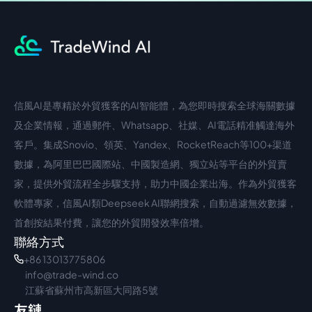
信風AI是專精於外貿獲客的AI智能體，為您即時搜索全球海關數據
中文入口
外語入口
及企業情報，通過郵件、Whatsapp、社媒、AI電話精准觸達海外
客戶。集成Snovio、領英、Yandex、RocketReach等100+渠道
數據，為阿里巴巴國際站、中國製造網、獨立站等平台的外貿賣
家，提供外貿流程全步驟支持，助力中國企業出海。作為外貿獲客
軟體專家，信風AI類Deepseek AI聯網搜索，自動過濾無效數據，
首創按結果付費，讓您的外貿開發效率倍增。
聯絡方式
+86 13013775806
info@trade-wind.co
江蘇省蘇州市高新區大同路5號
友鏈