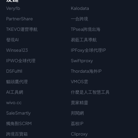
Veryfb
Kalodata
PartnerShare
一合跨境
TKEVO運營導航
TPsea跨境出海
發現AI
易藍工具導航
Winsea123
IPFoxy全球代理IP
IPWO全球代理
Swiftproxy
DSFulfill
Thordata海外IP
貓頭鷹代理
VMOS雲
AI工具網
什麼是人工智慧工具
wivo.cc
賣家精靈
SaleSmartly
邦閱網
獨角獸SCRM
荔枝IP
跨境百寶箱
Cliproxy