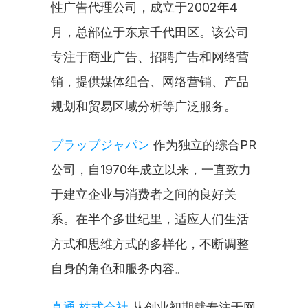
性广告代理公司，成立于2002年4
月，总部位于东京千代田区。该公司
专注于商业广告、招聘广告和网络营
销，提供媒体组合、网络营销、产品
规划和贸易区域分析等广泛服务。
プラップジャパン
 作为独立的综合PR
公司，自1970年成立以来，一直致力
于建立企业与消费者之间的良好关
系。在半个多世纪里，适应人们生活
方式和思维方式的多样化，不断调整
自身的角色和服务内容。
真通 株式会社
 从创业初期就专注于网