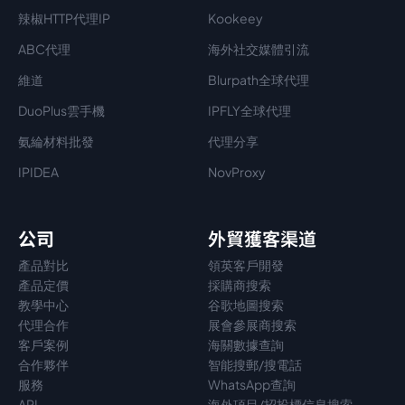
辣椒HTTP代理IP
Kookeey
ABC代理
海外社交媒體引流
維道
Blurpath全球代理
DuoPlus雲手機
IPFLY全球代理
氨綸材料批發
代理分享
IPIDEA
NovProxy
公司
外貿獲客渠道
產品對比
領英客戶開發
產品定價
採購商搜索
教學中心
谷歌地圖搜索
代理
合作
展會參展商搜索
客戶案例
海關數據查詢
合作夥伴
智能搜郵/搜電話
服務
WhatsApp查詢
API
海外項目/招投標信息搜索