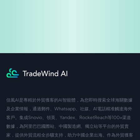
企業諮詢
信風AI是專精於外貿獲客的AI智能體，為您即時搜索全球海關數據
中文入口
外語入口
及企業情報，通過郵件、Whatsapp、社媒、AI電話精准觸達海外
客戶。集成Snovio、領英、Yandex、RocketReach等100+渠道
數據，為阿里巴巴國際站、中國製造網、獨立站等平台的外貿賣
家，提供外貿流程全步驟支持，助力中國企業出海。作為外貿獲客