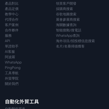
產品對比
領英客戶開發
產品定價
採購商搜索
教學中心
谷歌地圖搜索
代理
合作
展會參展商搜索
客戶案例
海關數據查詢
合作夥伴
智能搜郵/搜電話
服務
WhatsApp查詢
API
海外項目/招投標信息搜索
單證助手
名片/名冊掃描獲客
AI客服
阿波羅
WhatsApp
PingPong
工具導航
外貿學院
關於我們
自動化外貿工具
自動郵件跟進