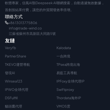
軟體專家，信風AI類Deepseek AI聯網搜索，自動過濾無效數據，
首創按結果付費，讓您的外貿開發效率倍增。
聯絡方式
+86 13013775806
info@trade-wind.co
江蘇省蘇州市高新區大同路5號
友鏈
Veryfb
Kalodata
PartnerShare
一合跨境
TKEVO運營導航
TPsea跨境出海
發現AI
易藍工具導航
Winsea123
IPFoxy全球代理IP
IPWO全球代理
Swiftproxy
DSFulfill
Thordata海外IP
貓頭鷹代理
VMOS雲