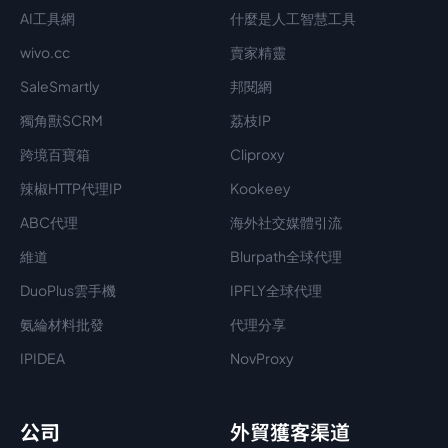
AI工具網
什麼是人工智慧工具
wivo.cc
賣家精靈
SaleSmartly
邦閱網
獨角獸SCRM
荔枝IP
跨境百寶箱
Cliproxy
辣椒HTTP代理IP
Kookeey
ABC代理
海外社交媒體引流
維道
Blurpath全球代理
DuoPlus雲手機
IPFLY全球代理
氨綸材料批發
代理分享
IPIDEA
NovProxy
公司
外貿獲客渠道