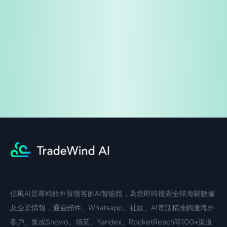
免費試用
企業諮詢
信風AI是專精於外貿獲客的AI智能體，為您即時搜索全球海關數據
中文入口
外語入口
及企業情報，通過郵件、Whatsapp、社媒、AI電話精准觸達海外
客戶。集成Snovio、領英、Yandex、RocketReach等100+渠道