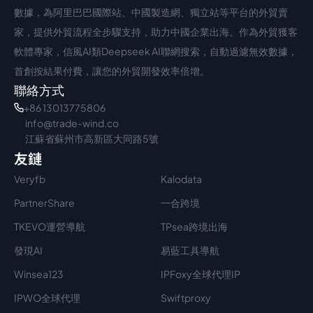
數據，為阿里巴巴國際站、中國製造網、獨立站等平台的外貿賣
家，提供外貿流程全步驟支持，助力中國企業出海。作為外貿獲客
軟體專家，信風AI類Deepseek AI聯網搜索，自動過濾無效數據，
首創按結果付費，讓您的外貿開發效率倍增。
聯絡方式
+86 13013775806
info@trade-wind.co
江蘇省蘇州市高新區大同路5號
友鏈
Veryfb
Kalodata
PartnerShare
一合跨境
TKEVO運營導航
TPsea跨境出海
發現AI
易藍工具導航
Winsea123
IPFoxy全球代理IP
IPWO全球代理
Swiftproxy