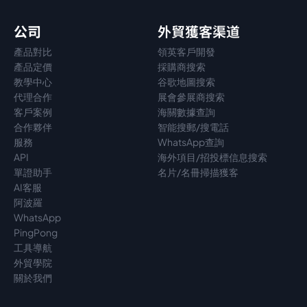
公司
外貿獲客渠道
產品對比
領英客戶開發
產品定價
採購商搜索
教學中心
谷歌地圖搜索
代理
合作
展會參展商搜索
客戶案例
海關數據查詢
合作夥伴
智能搜郵/搜電話
服務
WhatsApp查詢
API
海外項目/招投標信息搜索
單證助手
名片/名冊掃描獲客
AI客服
阿波羅
WhatsApp
PingPong
工具導航
外貿學院
關於我們