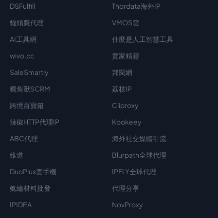
DSFulfill
Thordata海外IP
貓頭鷹代理
VMOS雲
AI工具網
什麼是人工智慧工具
wivo.cc
賣家精靈
SaleSmartly
邦閱網
獨角獸SCRM
荔枝IP
跨境百寶箱
Cliproxy
辣椒HTTP代理IP
Kookeey
ABC代理
海外社交媒體引流
維道
Blurpath全球代理
DuoPlus雲手機
IPFLY全球代理
氨綸材料批發
代理分享
IPIDEA
NovProxy