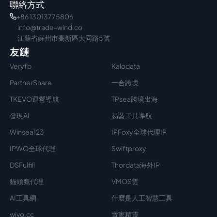
聯絡方式
+86 13013775806
info@trade-wind.co
江蘇省蘇州市高新區大同路5號
友鏈
Veryfb
Kalodata
PartnerShare
一合跨境
TKEVO運營導航
TPsea跨境出海
發現AI
易藍工具導航
Winsea123
IPFoxy全球代理IP
IPWO全球代理
Swiftproxy
DSFulfill
Thordata海外IP
貓頭鷹代理
VMOS雲
AI工具網
什麼是人工智慧工具
wivo.cc
賣家精靈