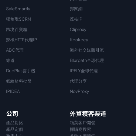
SaleSmartly
邦閱網
獨角獸SCRM
荔枝IP
跨境百寶箱
Cliproxy
辣椒HTTP代理IP
Kookeey
ABC代理
海外社交媒體引流
維道
Blurpath全球代理
DuoPlus雲手機
IPFLY全球代理
氨綸材料批發
代理分享
IPIDEA
NovProxy
公司
外貿獲客渠道
產品對比
領英客戶開發
產品定價
採購商搜索
教學中心
谷歌地圖搜索