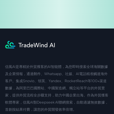
信風AI是專精於外貿獲客的AI智能體，為您即時搜索全球海關數據
中文入口
外語入口
及企業情報，通過郵件、Whatsapp、社媒、AI電話精准觸達海外
客戶。集成Snovio、領英、Yandex、RocketReach等100+渠道
數據，為阿里巴巴國際站、中國製造網、獨立站等平台的外貿賣
家，提供外貿流程全步驟支持，助力中國企業出海。作為外貿獲客
軟體專家，信風AI類Deepseek AI聯網搜索，自動過濾無效數據，
首創按結果付費，讓您的外貿開發效率倍增。