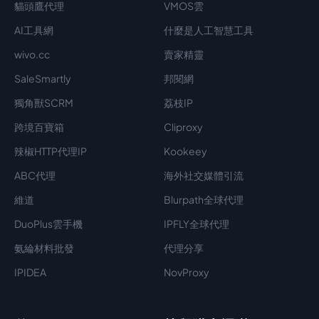
貓頭鷹代理
VMOS雲
AI工具網
什麼是人工智慧工具
wivo.cc
賣家精靈
SaleSmartly
邦閱網
獨角獸SCRM
荔枝IP
跨境百寶箱
Cliproxy
辣椒HTTP代理IP
Kookeey
ABC代理
海外社交媒體引流
維道
Blurpath全球代理
DuoPlus雲手機
IPFLY全球代理
氨綸材料批發
代理分享
IPIDEA
NovProxy