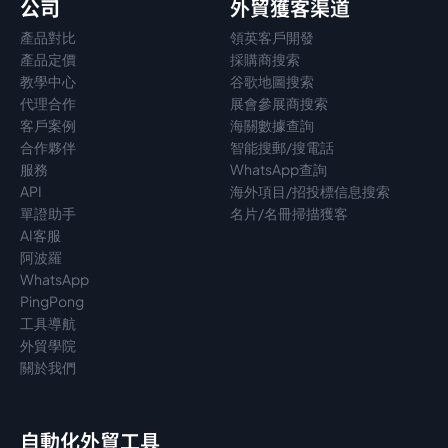
公司
外貿獲客渠道
產品對比
領英客戶開發
產品定價
採購商搜索
教學中心
谷歌地圖搜索
代理
合作
展會參展商搜索
客戶案例
海關數據查詢
合作夥伴
智能搜郵/搜電話
服務
WhatsApp查詢
API
海外項目/招投標信息搜索
單證助手
名片/名冊掃描獲客
AI客服
阿波羅
WhatsApp
PingPong
工具導航
外貿學院
關於我們
自動化外貿工具