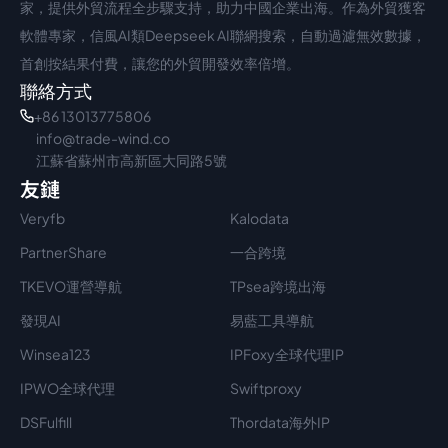
家，提供外貿流程全步驟支持，助力中國企業出海。作為外貿獲客
軟體專家，信風AI類Deepseek AI聯網搜索，自動過濾無效數據，
首創按結果付費，讓您的外貿開發效率倍增。
聯絡方式
+86 13013775806
info@trade-wind.co
江蘇省蘇州市高新區大同路5號
友鏈
Veryfb
Kalodata
PartnerShare
一合跨境
TKEVO運營導航
TPsea跨境出海
發現AI
易藍工具導航
Winsea123
IPFoxy全球代理IP
IPWO全球代理
Swiftproxy
DSFulfill
Thordata海外IP