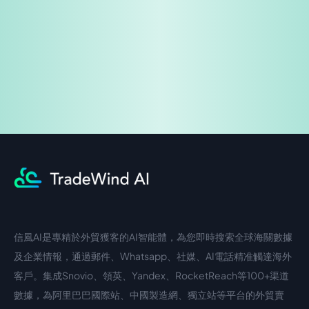
企業諮詢
信風AI是專精於外貿獲客的AI智能體，為您即時搜索全球海關數據
中文入口
外語入口
及企業情報，通過郵件、Whatsapp、社媒、AI電話精准觸達海外
客戶。集成Snovio、領英、Yandex、RocketReach等100+渠道
數據，為阿里巴巴國際站、中國製造網、獨立站等平台的外貿賣