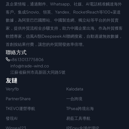
中文入口
外語入口
及企業情報，通過郵件、Whatsapp、社媒、AI電話精准觸達海外
客戶。集成Snovio、領英、Yandex、RocketReach等100+渠道
數據，為阿里巴巴國際站、中國製造網、獨立站等平台的外貿賣
家，提供外貿流程全步驟支持，助力中國企業出海。作為外貿獲客
軟體專家，信風AI類Deepseek AI聯網搜索，自動過濾無效數據，
首創按結果付費，讓您的外貿開發效率倍增。
聯絡方式
+86 13013775806
info@trade-wind.co
江蘇省蘇州市高新區大同路5號
友鏈
Veryfb
Kalodata
PartnerShare
一合跨境
TKEVO運營導航
TPsea跨境出海
發現AI
易藍工具導航
Winsea123
IPFoxy全球代理IP