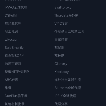
IPWO全球代理
Swiftproxy
DSFulfill
Thordata海外IP
貓頭鷹代理
VMOS雲
AI工具網
什麼是人工智慧工具
wivo.cc
賣家精靈
SaleSmartly
邦閱網
獨角獸SCRM
荔枝IP
跨境百寶箱
Cliproxy
辣椒HTTP代理IP
Kookeey
ABC代理
海外社交媒體引流
維道
Blurpath全球代理
DuoPlus雲手機
IPFLY全球代理
氨綸材料批發
代理分享