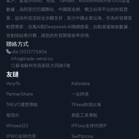
客戶。集成Snovio、領英、Yandex、RocketReach等100+渠道
數據，為阿里巴巴國際站、中國製造網、獨立站等平台的外貿賣
家，提供外貿流程全步驟支持，助力中國企業出海。作為外貿獲客
軟體專家，信風AI類Deepseek AI聯網搜索，自動過濾無效數據，
首創按結果付費，讓您的外貿開發效率倍增。
聯絡方式
+86 13013775806
info@trade-wind.co
江蘇省蘇州市高新區大同路5號
友鏈
Veryfb
Kalodata
PartnerShare
一合跨境
TKEVO運營導航
TPsea跨境出海
發現AI
易藍工具導航
Winsea123
IPFoxy全球代理IP
IPWO全球代理
Swiftproxy