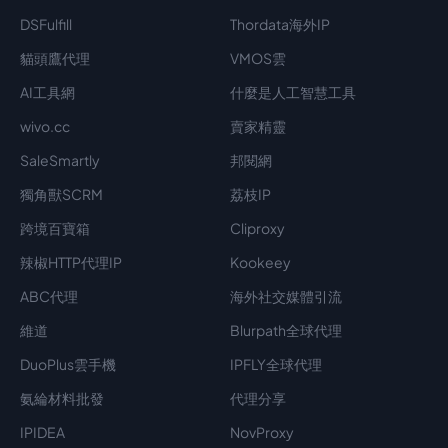
DSFulfill
Thordata海外IP
貓頭鷹代理
VMOS雲
AI工具網
什麼是人工智慧工具
wivo.cc
賣家精靈
SaleSmartly
邦閱網
獨角獸SCRM
荔枝IP
跨境百寶箱
Cliproxy
辣椒HTTP代理IP
Kookeey
ABC代理
海外社交媒體引流
維道
Blurpath全球代理
DuoPlus雲手機
IPFLY全球代理
氨綸材料批發
代理分享
IPIDEA
NovProxy