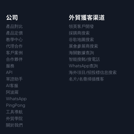
公司
外貿獲客渠道
產品對比
領英客戶開發
產品定價
採購商搜索
教學中心
谷歌地圖搜索
代理
合作
展會參展商搜索
客戶案例
海關數據查詢
合作夥伴
智能搜郵/搜電話
服務
WhatsApp查詢
API
海外項目/招投標信息搜索
單證助手
名片/名冊掃描獲客
AI客服
阿波羅
WhatsApp
PingPong
工具導航
外貿學院
關於我們