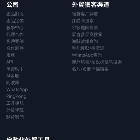
公司
外貿獲客渠道
產品對比
領英客戶開發
產品定價
採購商搜索
教學中心
谷歌地圖搜索
代理
合作
展會參展商搜索
客戶案例
海關數據查詢
合作夥伴
智能搜郵/搜電話
服務
WhatsApp查詢
API
海外項目/招投標信息搜索
單證助手
名片/名冊掃描獲客
AI客服
阿波羅
WhatsApp
PingPong
工具導航
外貿學院
關於我們
自動化外貿工具