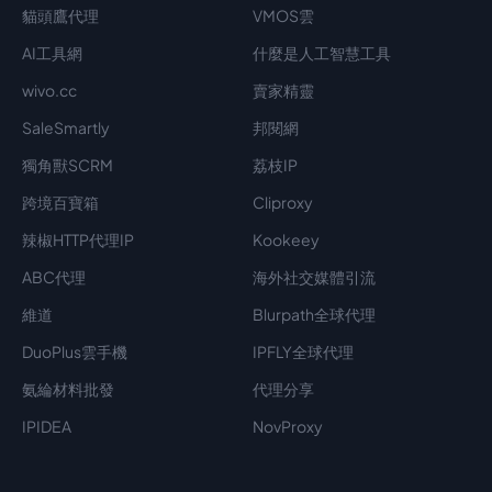
貓頭鷹代理
VMOS雲
AI工具網
什麼是人工智慧工具
wivo.cc
賣家精靈
SaleSmartly
邦閱網
獨角獸SCRM
荔枝IP
跨境百寶箱
Cliproxy
辣椒HTTP代理IP
Kookeey
ABC代理
海外社交媒體引流
維道
Blurpath全球代理
DuoPlus雲手機
IPFLY全球代理
氨綸材料批發
代理分享
IPIDEA
NovProxy