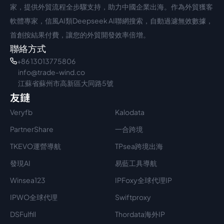
家，提供外貿流程全步驟支持，助力中國企業出海。作為外貿獲客
軟體專家，信風AI類Deepseek AI聯網搜索，自動過濾無效數據，
首創按結果付費，讓您的外貿開發效率倍增。
聯絡方式
+86 13013775806
info@trade-wind.co
江蘇省蘇州市高新區大同路5號
友鏈
Veryfb
Kalodata
PartnerShare
一合跨境
TKEVO運營導航
TPsea跨境出海
發現AI
易藍工具導航
Winsea123
IPFoxy全球代理IP
IPWO全球代理
Swiftproxy
DSFulfill
Thordata海外IP