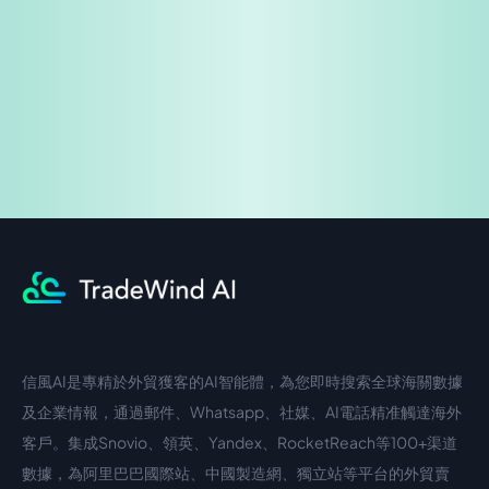
企業諮詢
信風AI是專精於外貿獲客的AI智能體，為您即時搜索全球海關數據
中文入口
外語入口
及企業情報，通過郵件、Whatsapp、社媒、AI電話精准觸達海外
客戶。集成Snovio、領英、Yandex、RocketReach等100+渠道
數據，為阿里巴巴國際站、中國製造網、獨立站等平台的外貿賣