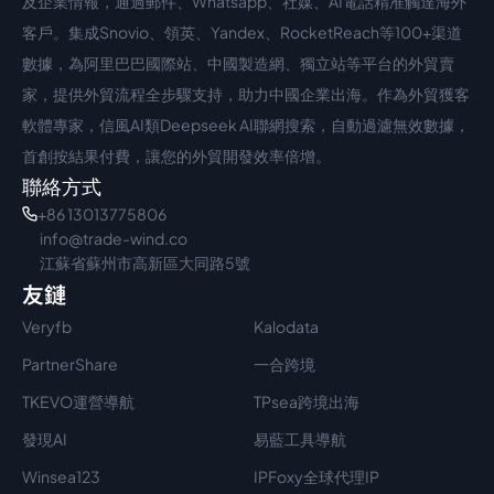
及企業情報，通過郵件、Whatsapp、社媒、AI電話精准觸達海外
客戶。集成Snovio、領英、Yandex、RocketReach等100+渠道
數據，為阿里巴巴國際站、中國製造網、獨立站等平台的外貿賣
家，提供外貿流程全步驟支持，助力中國企業出海。作為外貿獲客
軟體專家，信風AI類Deepseek AI聯網搜索，自動過濾無效數據，
首創按結果付費，讓您的外貿開發效率倍增。
聯絡方式
+86 13013775806
info@trade-wind.co
江蘇省蘇州市高新區大同路5號
友鏈
Veryfb
Kalodata
PartnerShare
一合跨境
TKEVO運營導航
TPsea跨境出海
發現AI
易藍工具導航
Winsea123
IPFoxy全球代理IP