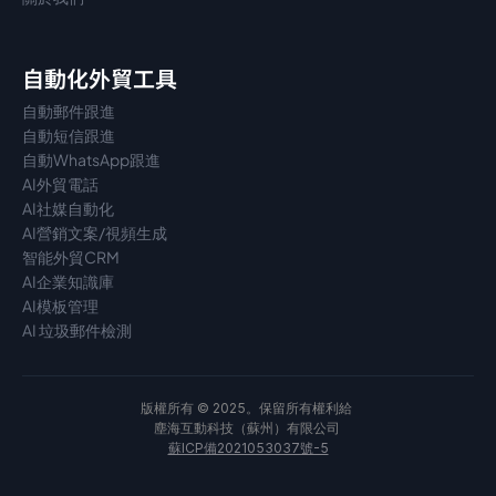
自動化外貿工具
自動郵件跟進
自動短信跟進
自動WhatsApp跟進
AI外貿電話
AI社媒自動化
AI營銷文案/視頻生成
智能外貿CRM
AI企業知識庫
AI模板管理
AI 垃圾郵件檢測
版權所有 © 2025。保留所有權利給 
塵海互動科技（蘇州）有限公司 
蘇ICP備2021053037號-5