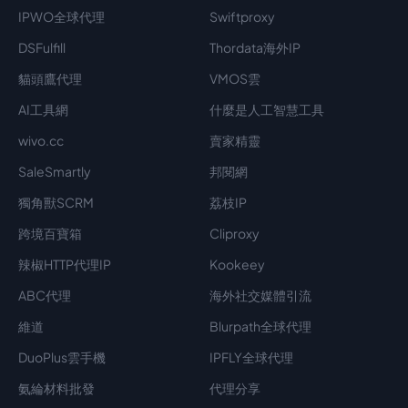
IPWO全球代理
Swiftproxy
DSFulfill
Thordata海外IP
貓頭鷹代理
VMOS雲
AI工具網
什麼是人工智慧工具
wivo.cc
賣家精靈
SaleSmartly
邦閱網
獨角獸SCRM
荔枝IP
跨境百寶箱
Cliproxy
辣椒HTTP代理IP
Kookeey
ABC代理
海外社交媒體引流
維道
Blurpath全球代理
DuoPlus雲手機
IPFLY全球代理
氨綸材料批發
代理分享