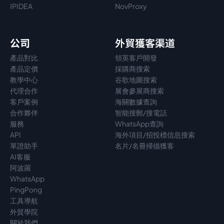
IPIDEA
NovProxy
公司
外貿獲客渠道
產品對比
領英客戶開發
產品定價
採購商搜索
教學中心
谷歌地圖搜索
代理
合作
展會參展商搜索
客戶案例
海關數據查詢
合作夥伴
智能搜郵/搜電話
服務
WhatsApp查詢
API
海外項目/招投標信息搜索
單證助手
名片/名冊掃描獲客
AI客服
阿波羅
WhatsApp
PingPong
工具導航
外貿學院
關於我們