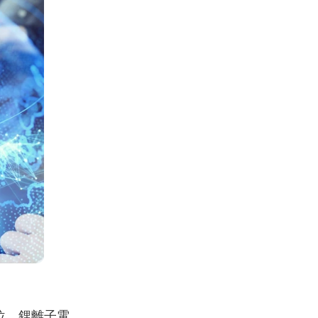
位。鋰離子電