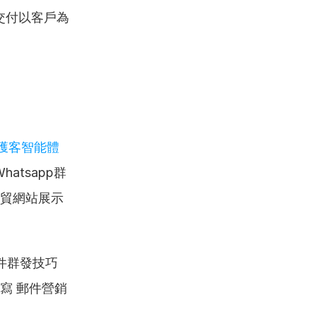
交付以客戶為
貿獲客智能體
tsapp群
外貿網站展示
件群發技巧 
撰寫 郵件營銷