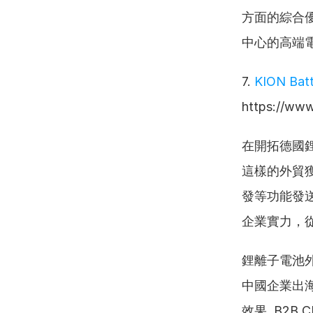
方面的綜合
中心的高端
7. 
KION Bat
https://w
在開拓德國
這樣的外貿獲
發等功能發送
企業實力，
鋰離子電池外
中國企業出海
效果  B2B