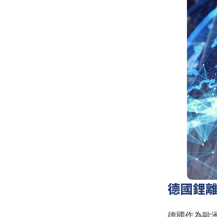
德國鋰
德國作為歐