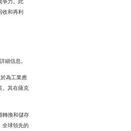
競爭力。此
回收和再利
公司詳細信息。
注於為工業應
案。其在薩克
。
源轉換和儲存
。全球領先的