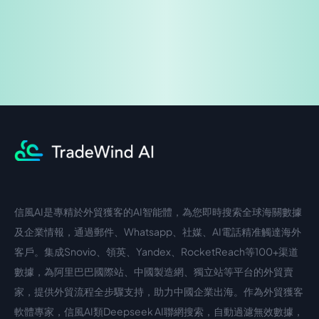
信風AI是專精於外貿獲客的AI智能體，為您即時搜索全球海關數據
中文入口
外語入口
及企業情報，通過郵件、Whatsapp、社媒、AI電話精准觸達海外
客戶。集成Snovio、領英、Yandex、RocketReach等100+渠道
數據，為阿里巴巴國際站、中國製造網、獨立站等平台的外貿賣
家，提供外貿流程全步驟支持，助力中國企業出海。作為外貿獲客
軟體專家，信風AI類Deepseek AI聯網搜索，自動過濾無效數據，