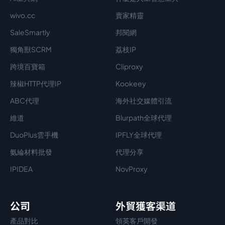
wivo.cc
賣家精靈
SaleSmartly
邦閱網
獨角獸SCRM
荔枝IP
跨境百寶箱
Cliproxy
辣椒HTTP代理IP
Kookeey
ABC代理
海外社交媒體引流
維道
Blurpath全球代理
DuoPlus雲手機
IPFLY全球代理
氨綸材料批發
代理分享
IPIDEA
NovProxy
公司
外貿獲客渠道
產品對比
領英客戶開發