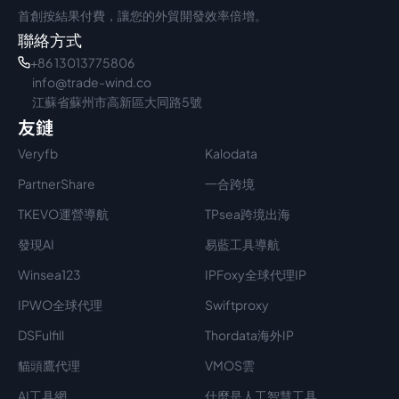
首創按結果付費，讓您的外貿開發效率倍增。
聯絡方式
+86 13013775806
info@trade-wind.co
江蘇省蘇州市高新區大同路5號
友鏈
Veryfb
Kalodata
PartnerShare
一合跨境
TKEVO運營導航
TPsea跨境出海
發現AI
易藍工具導航
Winsea123
IPFoxy全球代理IP
IPWO全球代理
Swiftproxy
DSFulfill
Thordata海外IP
貓頭鷹代理
VMOS雲
AI工具網
什麼是人工智慧工具