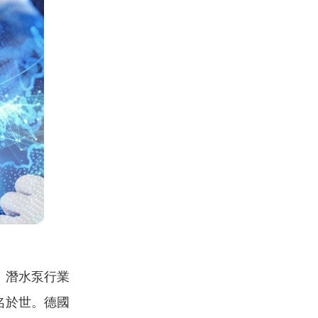
。潛水泵行業
名於世。德國