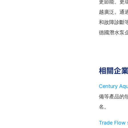
更節能、更
越廣泛。通
和故障診斷
德國潛水泵
相關企
Century Aqu
備等產品的
名。
Trade Flow s