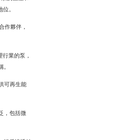
先地位。
合作夥伴，
理行業的泵，
稱。
供可再生能
泛，包括微