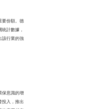
重要份額。德
關統計數據，
出該行業的強
環保意識的增
發投入，推出