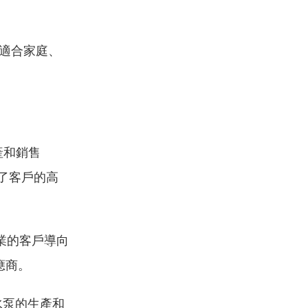
。
適合家庭、
產和銷售
得了客戶的高
業的客戶導向
應商。
水泵的生產和