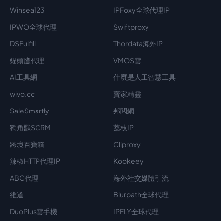
Winsea123
IPFoxy全球代理IP
IPWO全球代理
Swiftproxy
DSFulfill
Thordata海外IP
貓頭鷹代理
VMOS雲
AI工具網
什麼是人工智慧工具
wivo.cc
賣家精靈
SaleSmartly
邦閱網
獨角獸SCRM
荔枝IP
跨境百寶箱
Cliproxy
辣椒HTTP代理IP
Kookeey
ABC代理
海外社交媒體引流
維道
Blurpath全球代理
DuoPlus雲手機
IPFLY全球代理