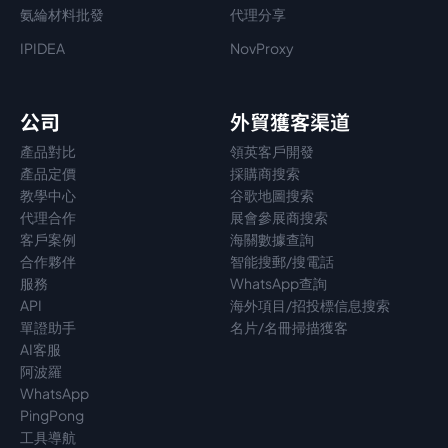
氨綸材料批發
代理分享
IPIDEA
NovProxy
公司
外貿獲客渠道
產品對比
領英客戶開發
產品定價
採購商搜索
教學中心
谷歌地圖搜索
代理
合作
展會參展商搜索
客戶案例
海關數據查詢
合作夥伴
智能搜郵/搜電話
服務
WhatsApp查詢
API
海外項目/招投標信息搜索
單證助手
名片/名冊掃描獲客
AI客服
阿波羅
WhatsApp
PingPong
工具導航