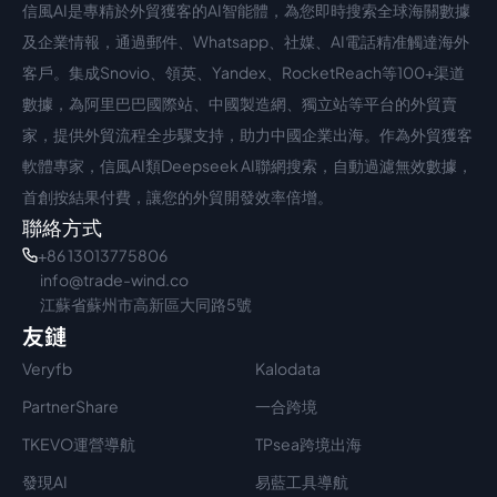
信風AI是專精於外貿獲客的AI智能體，為您即時搜索全球海關數據
中文入口
外語入口
及企業情報，通過郵件、Whatsapp、社媒、AI電話精准觸達海外
客戶。集成Snovio、領英、Yandex、RocketReach等100+渠道
數據，為阿里巴巴國際站、中國製造網、獨立站等平台的外貿賣
家，提供外貿流程全步驟支持，助力中國企業出海。作為外貿獲客
軟體專家，信風AI類Deepseek AI聯網搜索，自動過濾無效數據，
首創按結果付費，讓您的外貿開發效率倍增。
聯絡方式
+86 13013775806
info@trade-wind.co
江蘇省蘇州市高新區大同路5號
友鏈
Veryfb
Kalodata
PartnerShare
一合跨境
TKEVO運營導航
TPsea跨境出海
發現AI
易藍工具導航