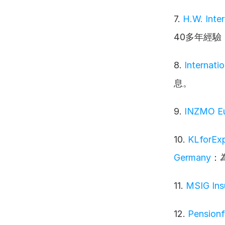
7. 
H.W. Inte
40多年經驗
8. 
Internati
息。
9. 
INZMO E
10. 
KLforExp
Germany
：
11. 
MSIG Ins
12. 
Pensionf