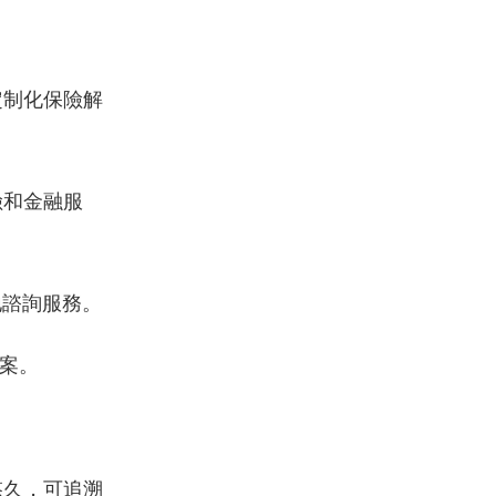
定制化保險解
險和金融服
地諮詢服務。
案。
悠久，可追溯