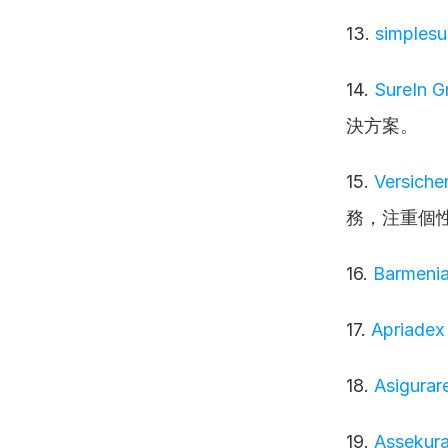
13. 
simples
14. 
SureIn 
決方案。
15. 
Versich
務，注重個
16. 
Barmeni
17. 
Apriadex
18. 
Asigurar
19. 
Assekura