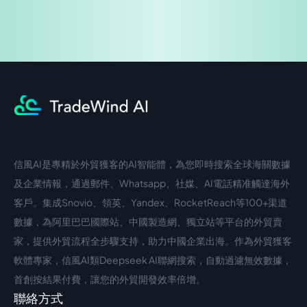
信風AI是專精於外貿獲客的AI智能體，為您即時搜索全球海關數據
中文入口
外語入口
及企業情報，通過郵件、Whatsapp、社媒、AI電話精准觸達海外
客戶。集成Snovio、領英、Yandex、RocketReach等100+渠道
數據，為阿里巴巴國際站、中國製造網、獨立站等平台的外貿賣
家，提供外貿流程全步驟支持，助力中國企業出海。作為外貿獲客
軟體專家，信風AI類Deepseek AI聯網搜索，自動過濾無效數據，
首創按結果付費，讓您的外貿開發效率倍增。
聯絡方式