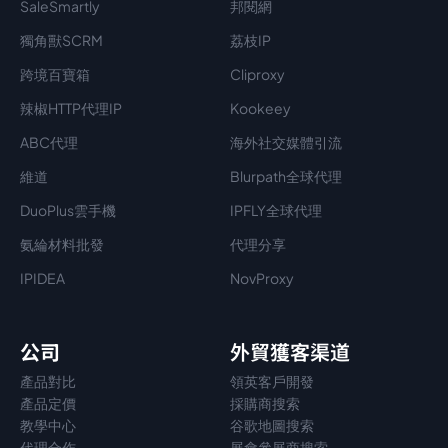
SaleSmartly
邦閱網
獨角獸SCRM
荔枝IP
跨境百寶箱
Cliproxy
辣椒HTTP代理IP
Kookeey
ABC代理
海外社交媒體引流
維道
Blurpath全球代理
DuoPlus雲手機
IPFLY全球代理
氨綸材料批發
代理分享
IPIDEA
NovProxy
公司
外貿獲客渠道
產品對比
領英客戶開發
產品定價
採購商搜索
教學中心
谷歌地圖搜索
代理
合作
展會參展商搜索