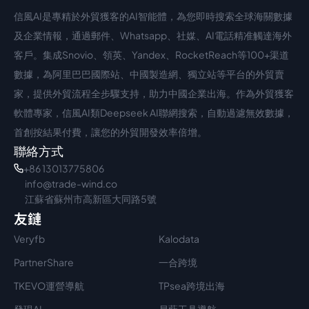
信風AI是專精於外貿獲客的AI智能體，為您即時搜索全球海關數據
中文入口
外語入口
及企業情報，通過郵件、Whatsapp、社媒、AI電話精准觸達海外
客戶。集成Snovio、領英、Yandex、RocketReach等100+渠道
數據，為阿里巴巴國際站、中國製造網、獨立站等平台的外貿賣
家，提供外貿流程全步驟支持，助力中國企業出海。作為外貿獲客
軟體專家，信風AI類Deepseek AI聯網搜索，自動過濾無效數據，
首創按結果付費，讓您的外貿開發效率倍增。
聯絡方式
+86 13013775806
info@trade-wind.co
江蘇省蘇州市高新區大同路5號
友鏈
Veryfb
Kalodata
PartnerShare
一合跨境
TKEVO運營導航
TPsea跨境出海