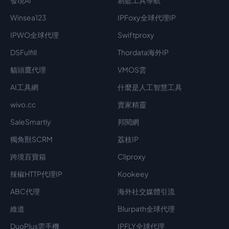
發現AI
易藍工具導航
Winsea123
IPFoxy全球代理IP
IPWO全球代理
Swiftproxy
DSFulfill
Thordata海外IP
貓頭鷹代理
VMOS雲
AI工具網
什麼是人工智慧工具
wivo.cc
賣家精靈
SaleSmartly
邦閱網
獨角獸SCRM
荔枝IP
跨境百寶箱
Cliproxy
辣椒HTTP代理IP
Kookeey
ABC代理
海外社交媒體引流
維道
Blurpath全球代理
DuoPlus雲手機
IPFLY全球代理