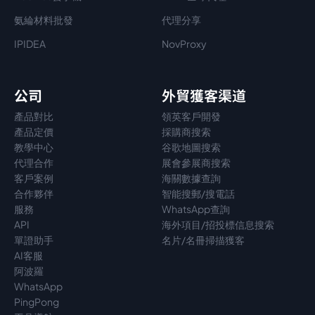
氨綸材料批發
代理分享
IPIDEA
NovProxy
公司
外貿獲客渠道
產品對比
領英客戶開發
產品定價
採購商搜索
教學中心
谷歌地圖搜索
代理
合作
展會參展商搜索
客戶案例
海關數據查詢
合作夥伴
智能搜郵/搜電話
服務
WhatsApp查詢
API
海外項目/招投標信息搜索
單證助手
名片/名冊掃描獲客
AI客服
阿波羅
WhatsApp
PingPong