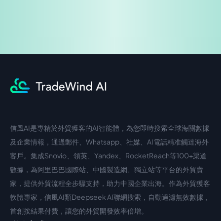
信風AI是專精於外貿獲客的AI智能體，為您即時搜索全球海關數據
中文入口
外語入口
及企業情報，通過郵件、Whatsapp、社媒、AI電話精准觸達海外
客戶。集成Snovio、領英、Yandex、RocketReach等100+渠道
數據，為阿里巴巴國際站、中國製造網、獨立站等平台的外貿賣
家，提供外貿流程全步驟支持，助力中國企業出海。作為外貿獲客
軟體專家，信風AI類Deepseek AI聯網搜索，自動過濾無效數據，
首創按結果付費，讓您的外貿開發效率倍增。