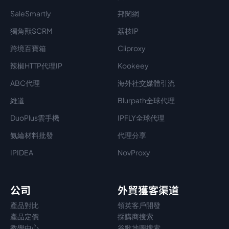
SaleSmartly
邦閱網
獨角獸SCRM
荔枝IP
跨境百寶箱
Cliproxy
辣椒HTTP代理IP
Kookeey
ABC代理
海外社交媒體引流
維道
Blurpath全球代理
DuoPlus雲手機
IPFLY全球代理
氨綸材料批發
代理分享
IPIDEA
NovProxy
公司
外貿獲客渠道
產品對比
領英客戶開發
產品定價
採購商搜索
教學中心
谷歌地圖搜索