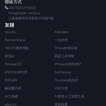
聯絡方式
+86 13013775806
info@trade-wind.co
江蘇省蘇州市高新區大同路5號
友鏈
Veryfb
Kalodata
PartnerShare
一合跨境
TKEVO運營導航
TPsea跨境出海
發現AI
易藍工具導航
Winsea123
IPFoxy全球代理IP
IPWO全球代理
Swiftproxy
DSFulfill
Thordata海外IP
貓頭鷹代理
VMOS雲
AI工具網
什麼是人工智慧工具
wivo.cc
賣家精靈