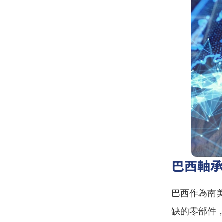
巴西軸
巴西作為南
缺的零部件