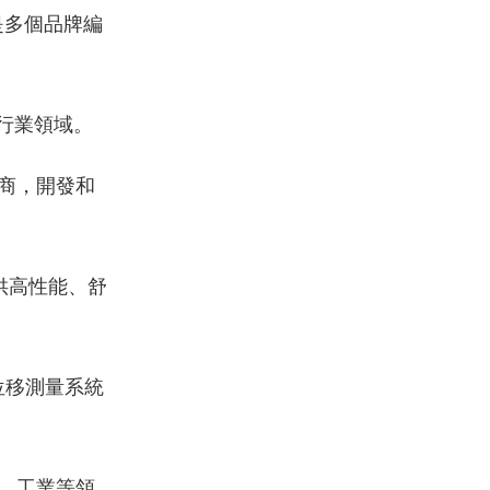
是多個品牌編
行業領域。
銷商，開發和
供高性能、舒
位移測量系統
、工業等領