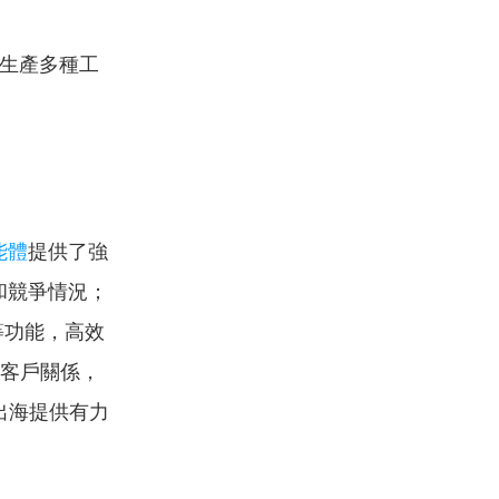
生產多種工
能體
提供了強
和競爭情況；
等功能，高效
理客戶關係，
出海提供有力