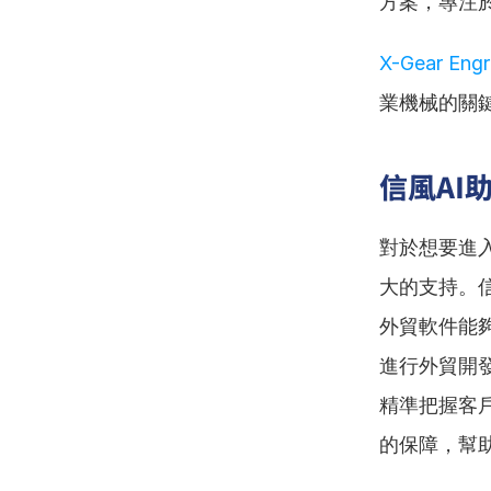
方案，專注
X-Gear Eng
業機械的關
信風AI
對於想要進
大的支持。
外貿軟件能夠
進行外貿開發
精準把握客
的保障，幫