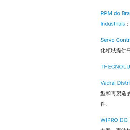
RPM do Brasi
Industriais
Servo Contr
化領域提供
THECNOL
Vadral Distr
型和再製造
件。
WIPRO DO 