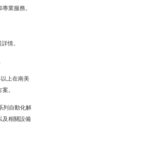
和專業服務。
司詳情。
。
年以上在南美
方案。
系列自動化解
以及相關設備