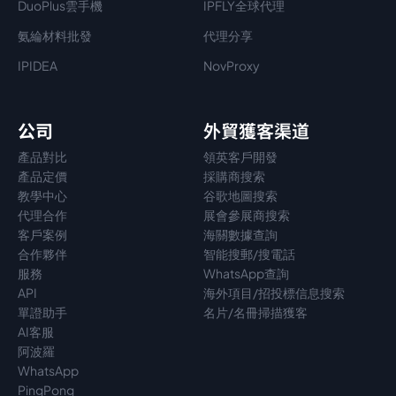
DuoPlus雲手機
IPFLY全球代理
氨綸材料批發
代理分享
IPIDEA
NovProxy
公司
外貿獲客渠道
產品對比
領英客戶開發
產品定價
採購商搜索
教學中心
谷歌地圖搜索
代理
合作
展會參展商搜索
客戶案例
海關數據查詢
合作夥伴
智能搜郵/搜電話
服務
WhatsApp查詢
API
海外項目/招投標信息搜索
單證助手
名片/名冊掃描獲客
AI客服
阿波羅
WhatsApp
PingPong