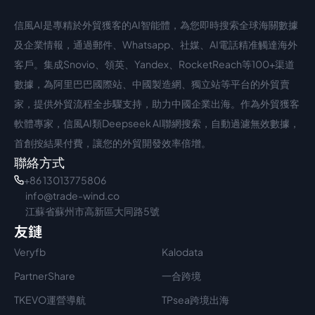
信風AI是專精於外貿獲客的AI智能體，為您即時搜索全球海關數據
中文入口
外語入口
及企業情報，通過郵件、Whatsapp、社媒、AI電話精准觸達海外
客戶。集成Snovio、領英、Yandex、RocketReach等100+渠道
數據，為阿里巴巴國際站、中國製造網、獨立站等平台的外貿賣
家，提供外貿流程全步驟支持，助力中國企業出海。作為外貿獲客
軟體專家，信風AI類Deepseek AI聯網搜索，自動過濾無效數據，
首創按結果付費，讓您的外貿開發效率倍增。
聯絡方式
+86 13013775806
info@trade-wind.co
江蘇省蘇州市高新區大同路5號
友鏈
Veryfb
Kalodata
PartnerShare
一合跨境
TKEVO運營導航
TPsea跨境出海