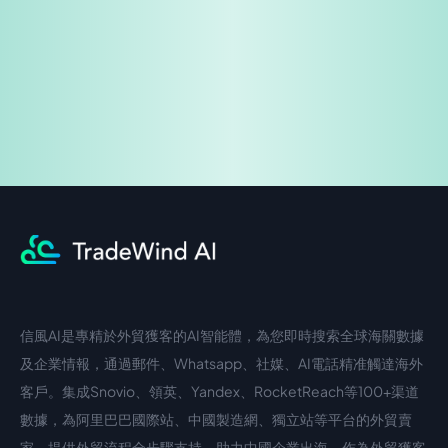
企業諮詢
信風AI是專精於外貿獲客的AI智能體，為您即時搜索全球海關數據
中文入口
外語入口
及企業情報，通過郵件、Whatsapp、社媒、AI電話精准觸達海外
客戶。集成Snovio、領英、Yandex、RocketReach等100+渠道
數據，為阿里巴巴國際站、中國製造網、獨立站等平台的外貿賣
家，提供外貿流程全步驟支持，助力中國企業出海。作為外貿獲客