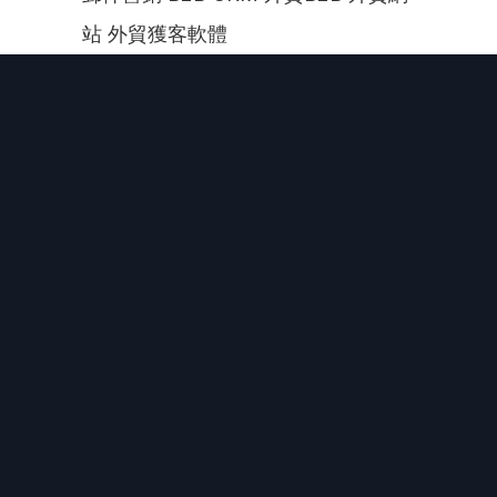
站 外貿獲客軟體