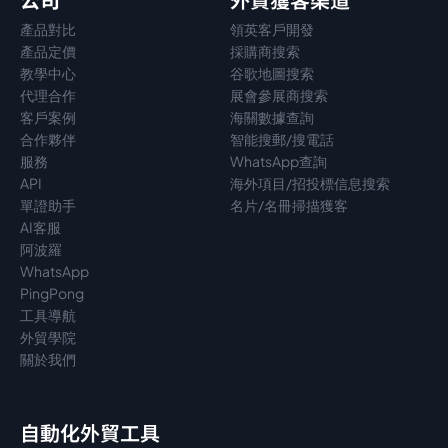
產品對比
領英客戶開發
產品定價
採購商搜索
教學中心
谷歌地圖搜索
代理
合作
展會參展商搜索
客戶案例
海關數據查詢
合作夥伴
智能搜郵/搜電話
服務
WhatsApp查詢
API
海外項目/招投標信息搜索
單證助手
名片/名冊掃描獲客
AI客服
阿波羅
WhatsApp
PingPong
工具導航
外貿學院
關於我們
自動化外貿工具