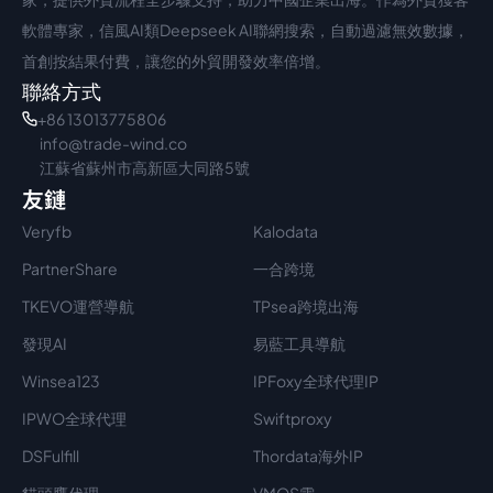
軟體專家，信風AI類Deepseek AI聯網搜索，自動過濾無效數據，
首創按結果付費，讓您的外貿開發效率倍增。
聯絡方式
+86 13013775806
info@trade-wind.co
江蘇省蘇州市高新區大同路5號
友鏈
Veryfb
Kalodata
PartnerShare
一合跨境
TKEVO運營導航
TPsea跨境出海
發現AI
易藍工具導航
Winsea123
IPFoxy全球代理IP
IPWO全球代理
Swiftproxy
DSFulfill
Thordata海外IP