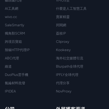
貓頭鷹代理
VMOS雲
AI工具網
什麼是人工智慧工具
wivo.cc
賣家精靈
SaleSmartly
邦閱網
獨角獸SCRM
荔枝IP
跨境百寶箱
Cliproxy
辣椒HTTP代理IP
Kookeey
ABC代理
海外社交媒體引流
維道
Blurpath全球代理
DuoPlus雲手機
IPFLY全球代理
氨綸材料批發
代理分享
IPIDEA
NovProxy
公司
外貿獲客渠道