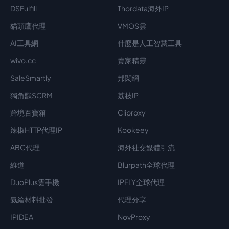
DSFulfill
Thordata海外IP
貓頭鷹代理
VMOS雲
AI工具網
什麼是人工智慧工具
wivo.cc
賣家精靈
SaleSmartly
邦閱網
獨角獸SCRM
荔枝IP
跨境百寶箱
Cliproxy
辣椒HTTP代理IP
Kookeey
ABC代理
海外社交媒體引流
維道
Blurpath全球代理
DuoPlus雲手機
IPFLY全球代理
氨綸材料批發
代理分享
IPIDEA
NovProxy