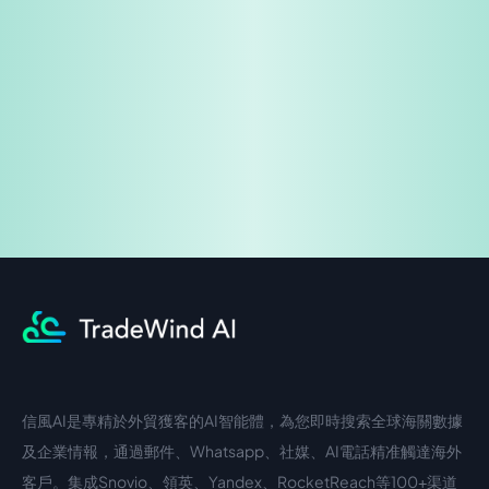
免費試用
企業諮詢
信風AI是專精於外貿獲客的AI智能體，為您即時搜索全球海關數據
中文入口
外語入口
及企業情報，通過郵件、Whatsapp、社媒、AI電話精准觸達海外
客戶。集成Snovio、領英、Yandex、RocketReach等100+渠道