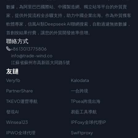
數據，為阿里巴巴國際站、中國製造網、獨立站等平台的外貿賣
家，提供外貿流程全步驟支持，助力中國企業出海。作為外貿獲客
軟體專家，信風AI類Deepseek AI聯網搜索，自動過濾無效數據，
首創按結果付費，讓您的外貿開發效率倍增。
聯絡方式
+86 13013775806
info@trade-wind.co
江蘇省蘇州市高新區大同路5號
友鏈
Veryfb
Kalodata
PartnerShare
一合跨境
TKEVO運營導航
TPsea跨境出海
發現AI
易藍工具導航
Winsea123
IPFoxy全球代理IP
IPWO全球代理
Swiftproxy