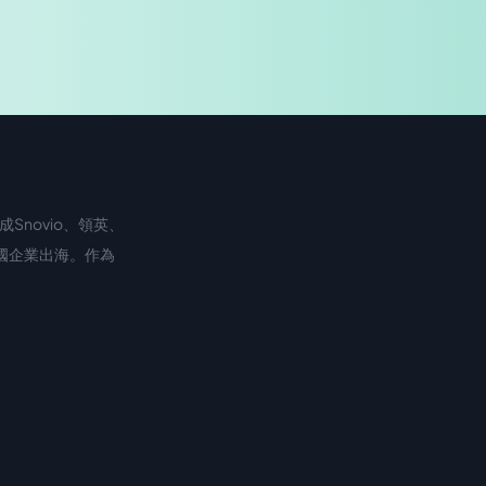
Snovio、領英、
中國企業出海。作為