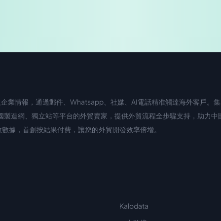
業情報，通過郵件、Whatsapp、社媒、AI電話精准觸達海外客戶。集成
國際站、中國製造網、獨立站等平台的外貿賣家，提供外貿流程全步驟支持，助力
濾無效數據，首創按結果付費，讓您的外貿開發效率倍增。
Kalodata