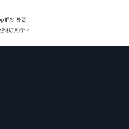
pp群发 外贸
照明灯具行业 