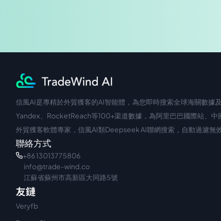
信風AI是專精於外貿獲客的AI智能體，為您即時搜索全球海關數據及企
中文入口
外語入口
Yandex、RocketReach等100+渠道數據，為阿里巴巴
外貿獲客軟體專家，信風AI類Deepseek AI聯網搜索，自動過
聯絡方式
+86 13013775806
info@trade-wind.co
江蘇省蘇州市高新區大同路5號
友鏈
Veryfb