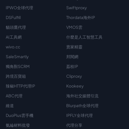
IPWO全球代理
Swiftproxy
DSFulfill
Thordata海外IP
貓頭鷹代理
VMOS雲
AI工具網
什麼是人工智慧工具
wivo.cc
賣家精靈
SaleSmartly
邦閱網
獨角獸SCRM
荔枝IP
跨境百寶箱
Cliproxy
辣椒HTTP代理IP
Kookeey
ABC代理
海外社交媒體引流
維道
Blurpath全球代理
DuoPlus雲手機
IPFLY全球代理
氨綸材料批發
代理分享