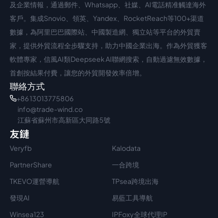
及企業情報，通過郵件、Whatsapp、社媒、AI電話精准觸達海外
客戶。集成Snovio、領英、Yandex、RocketReach等100+渠道
數據，為阿里巴巴國際站、中國製造網、獨立站等平台的外貿賣
家，提供外貿流程全步驟支持，助力中國企業出海。作為外貿獲客
軟體專家，信風AI類Deepseek AI聯網搜索，自動過濾無效數據，
首創按結果付費，讓您的外貿開發效率倍增。
聯絡方式
+86 13013775806
info@trade-wind.co
江蘇省蘇州市高新區大同路5號
友鏈
Veryfb
Kalodata
PartnerShare
一合跨境
TKEVO運營導航
TPsea跨境出海
發現AI
易藍工具導航
Winsea123
IPFoxy全球代理IP