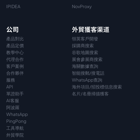
IPIDEA
NovProxy
公司
外貿獲客渠道
產品對比
領英客戶開發
產品定價
採購商搜索
教學中心
谷歌地圖搜索
代理
合作
展會參展商搜索
客戶案例
海關數據查詢
合作夥伴
智能搜郵/搜電話
服務
WhatsApp查詢
API
海外項目/招投標信息搜索
單證助手
名片/名冊掃描獲客
AI客服
阿波羅
WhatsApp
PingPong
工具導航
外貿學院