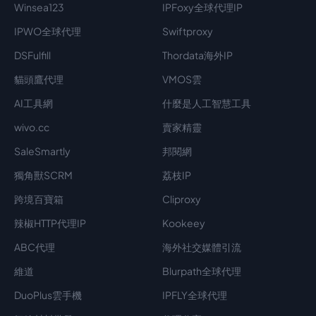
Winsea123
IPFoxy全球代理IP
IPWO全球代理
Swiftproxy
DSFulfill
Thordata海外IP
貓頭鷹代理
VMOS雲
AI工具網
什麼是人工智慧工具
wivo.cc
賣家精靈
SaleSmartly
邦閱網
獨角獸SCRM
荔枝IP
跨境百寶箱
Cliproxy
辣椒HTTP代理IP
Kookeey
ABC代理
海外社交媒體引流
維道
Blurpath全球代理
DuoPlus雲手機
IPFLY全球代理