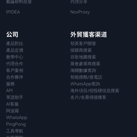
氨綸材料批發
代理分享
IPIDEA
NovProxy
公司
外貿獲客渠道
產品對比
領英客戶開發
產品定價
採購商搜索
教學中心
谷歌地圖搜索
代理
合作
展會參展商搜索
客戶案例
海關數據查詢
合作夥伴
智能搜郵/搜電話
服務
WhatsApp查詢
API
海外項目/招投標信息搜索
單證助手
名片/名冊掃描獲客
AI客服
阿波羅
WhatsApp
PingPong
工具導航