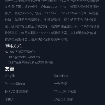
中文入口
外語入口
及企業情報，通過郵件、Whatsapp、社媒、AI電話精准觸達海外
客戶。集成Snovio、領英、Yandex、RocketReach等100+渠道
數據，為阿里巴巴國際站、中國製造網、獨立站等平台的外貿賣
家，提供外貿流程全步驟支持，助力中國企業出海。作為外貿獲客
軟體專家，信風AI類Deepseek AI聯網搜索，自動過濾無效數據，
首創按結果付費，讓您的外貿開發效率倍增。
聯絡方式
+86 13013775806
info@trade-wind.co
江蘇省蘇州市高新區大同路5號
友鏈
Veryfb
Kalodata
PartnerShare
一合跨境
TKEVO運營導航
TPsea跨境出海
發現AI
易藍工具導航