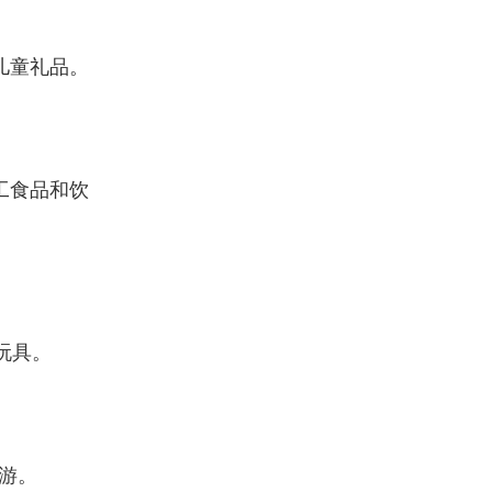
儿童礼品。
工食品和饮
玩具。
桌游。