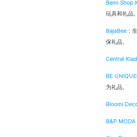
Bemi Shop 
玩具和礼品
BajaBee
：
保礼品。
Central Kiad
BE UNIQUE
为礼品。
Bloomi Deco
B&P MODA