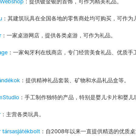
r Webshop
：提供镀金银的首饰，可作为精美礼品。
u
：其建筑玩具在全国各地的零售商处均可购买，可作为
r
：一家桌游网店，提供各类桌游，可作为礼品。
age
：一家匈牙利在线商店，专门经营美食礼品、优质手
jándékok
：提供精神礼品套装、矿物和水晶礼品盒等。
mStudio
：手工制作独特的产品，特别是婴儿卡片和婴儿
r
：主营各类玩具。
 társasjátékbolt
：自2008年以来一直提供精选的优质