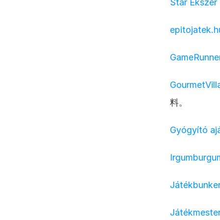
Star Éksze
epitojatek.h
GameRunne
GourmetVill
料。
Gyógyító a
Irgumburgu
Játékbunke
Játékmester