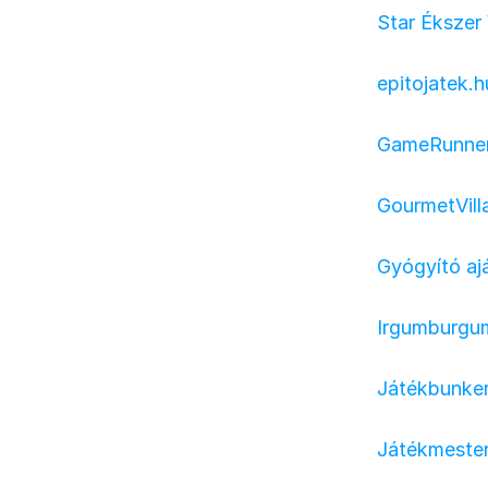
Star Éksze
epitojatek.h
GameRunne
GourmetVill
Gyógyító a
Irgumburgu
Játékbunke
Játékmester