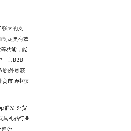
了强大的支
而制定更有效
发等功能，能
其B2B 
I的外贸获
外贸市场中获
pp群发 外贸
玩具礼品行业 
场趋势