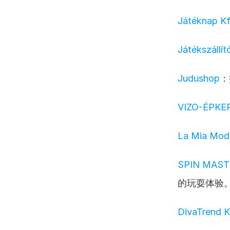
Játéknap Kf
Játékszállít
Judushop
：
VIZO-ÉPKER
La Mia Moda
SPIN MAST
的玩耍体验
DivaTrend K