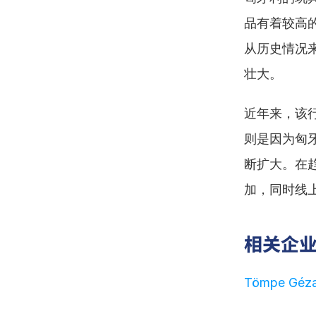
品有着较高
从历史情况
壮大。
近年来，该
则是因为匈
断扩大。在
加，同时线
相关企
Tömpe Géza