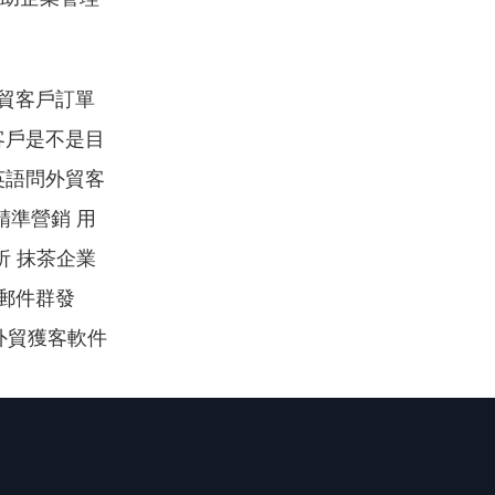
外貿客戶訂單
客戶是不是目
英語問外貿客
精準營銷 用
析 抹茶企業
郵件群發 
 外貿獲客軟件 