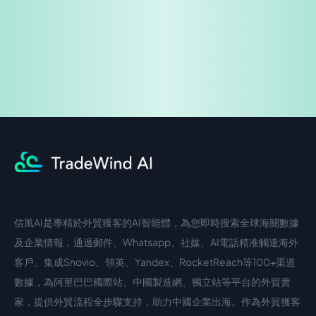
企業諮詢
信風AI是專精於外貿獲客的AI智能體，為您即時搜索全球海關數據
中文入口
外語入口
及企業情報，通過郵件、Whatsapp、社媒、AI電話精准觸達海外
客戶。集成Snovio、領英、Yandex、RocketReach等100+渠道
數據，為阿里巴巴國際站、中國製造網、獨立站等平台的外貿賣
家，提供外貿流程全步驟支持，助力中國企業出海。作為外貿獲客