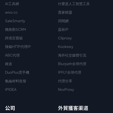
AI工具網
什麼是人工智慧工具
wivo.cc
賣家精靈
SaleSmartly
邦閱網
獨角獸SCRM
荔枝IP
跨境百寶箱
Cliproxy
辣椒HTTP代理IP
Kookeey
ABC代理
海外社交媒體引流
維道
Blurpath全球代理
DuoPlus雲手機
IPFLY全球代理
氨綸材料批發
代理分享
IPIDEA
NovProxy
公司
外貿獲客渠道