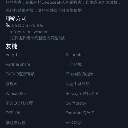
軟體專家，信風AI類Deepseek AI聯網搜索，自動過濾無效數據，
首創按結果付費，讓您的外貿開發效率倍增。
聯絡方式
+86 13013775806
info@trade-wind.co
江蘇省蘇州市高新區大同路5號
友鏈
Veryfb
Kalodata
PartnerShare
一合跨境
TKEVO運營導航
TPsea跨境出海
發現AI
易藍工具導航
Winsea123
IPFoxy全球代理IP
IPWO全球代理
Swiftproxy
DSFulfill
Thordata海外IP
貓頭鷹代理
VMOS雲