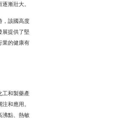
而逐漸壯大。
時，該國高度
發展提供了堅
行業的健康有
化工和製藥產
關注和應用。
高沸點、熱敏