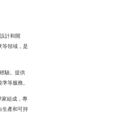
的設計和開
伏等領域，是
務經驗。提供
校準等服務。
學家組成，專
白生產和可持