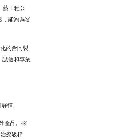
工藝工程公
驗，能夠為客
元化的合同製
、誠信和專業
公司詳情。
等產品。採
的治療級精