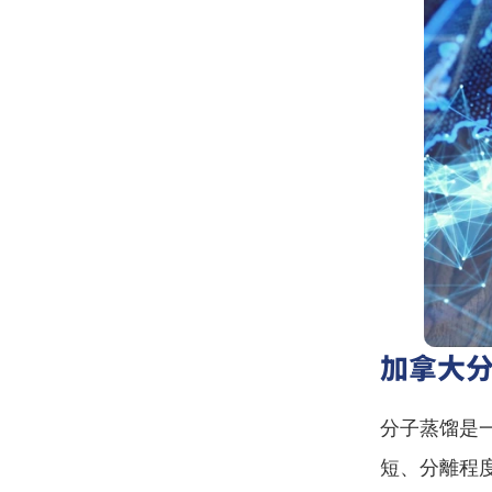
加拿大
分子蒸馏是
短、分離程