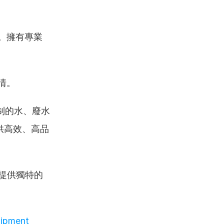
。擁有專業
詳情。
制的水、廢水
供高效、高品
。提供獨特的
ipment 