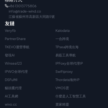
+86 13013775806
info@trade-wind.co
江蘇省蘇州市高新區大同路5號
友鏈
Veryfb
Kalodata
PartnerShare
一合跨境
TKEVO運營導航
TPsea跨境出海
發現AI
易藍工具導航
Winsea123
IPFoxy全球代理IP
IPWO全球代理
Swiftproxy
DSFulfill
Thordata海外IP
貓頭鷹代理
VMOS雲
AI工具網
什麼是人工智慧工具
wivo.cc
賣家精靈