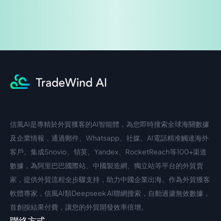
信風AI是專精於外貿獲客的AI智能體，為您即時搜索全球海關數據
中文入口
外語入口
及企業情報，通過郵件、Whatsapp、社媒、AI電話精准觸達海外
客戶。集成Snovio、領英、Yandex、RocketReach等100+渠道
數據，為阿里巴巴國際站、中國製造網、獨立站等平台的外貿賣
家，提供外貿流程全步驟支持，助力中國企業出海。作為外貿獲客
軟體專家，信風AI類Deepseek AI聯網搜索，自動過濾無效數據，
首創按結果付費，讓您的外貿開發效率倍增。
聯絡方式