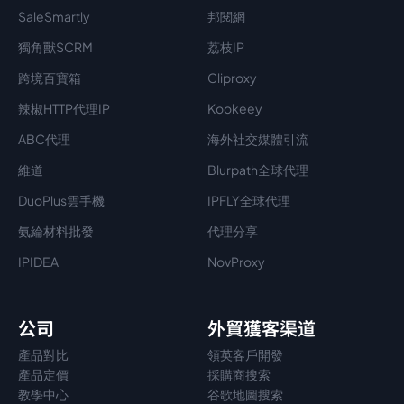
SaleSmartly
邦閱網
獨角獸SCRM
荔枝IP
跨境百寶箱
Cliproxy
辣椒HTTP代理IP
Kookeey
ABC代理
海外社交媒體引流
維道
Blurpath全球代理
DuoPlus雲手機
IPFLY全球代理
氨綸材料批發
代理分享
IPIDEA
NovProxy
公司
外貿獲客渠道
產品對比
領英客戶開發
產品定價
採購商搜索
教學中心
谷歌地圖搜索