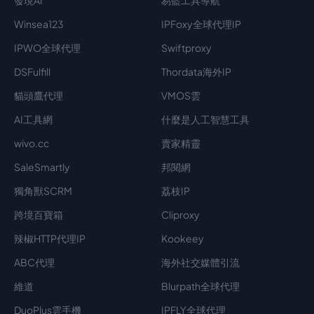
發現AI
易藍工具導航
Winsea123
IPFoxy全球代理IP
IPWO全球代理
Swiftproxy
DSFulfill
Thordata海外IP
貓頭鷹代理
VMOS雲
AI工具網
什麼是人工智慧工具
wivo.cc
賣家精靈
SaleSmartly
邦閱網
獨角獸SCRM
荔枝IP
跨境百寶箱
Cliproxy
辣椒HTTP代理IP
Kookeey
ABC代理
海外社交媒體引流
維道
Blurpath全球代理
DuoPlus雲手機
IPFLY全球代理