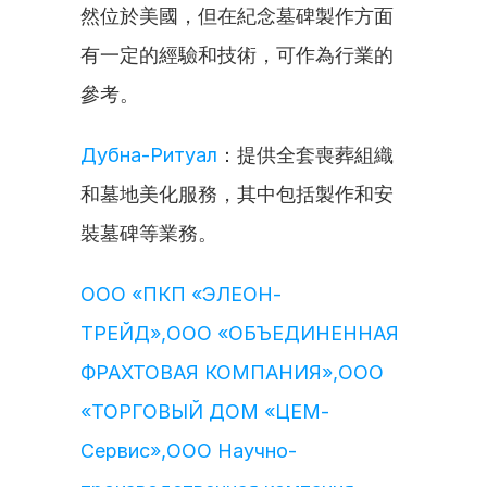
然位於美國，但在紀念墓碑製作方面
有一定的經驗和技術，可作為行業的
參考。
Дубна-Ритуал
：提供全套喪葬組織
和墓地美化服務，其中包括製作和安
裝墓碑等業務。
ООО «ПКП «ЭЛЕОН-
ТРЕЙД»,ООО «ОБЪЕДИНЕННАЯ 
ФРАХТОВАЯ КОМПАНИЯ»,ООО 
«ТОРГОВЫЙ ДОМ «ЦЕМ-
Сервис»,ООО Научно-