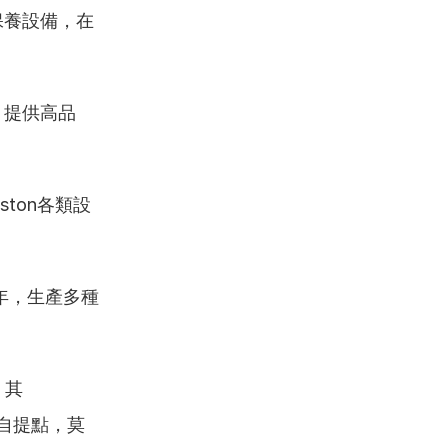
保養設備，在
，提供高品
ton各類設
2年，生產多種
：其
有自提點，莫