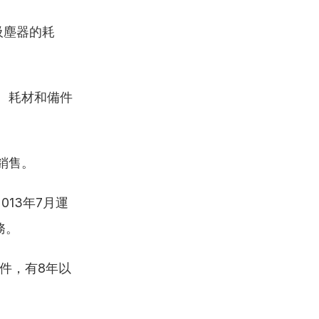
吸塵器的耗
、耗材和備件
銷售。
13年7月運
務。
件，有8年以