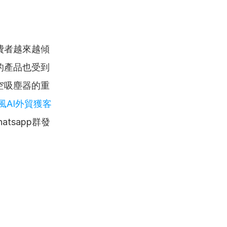
費者越來越傾
的產品也受到
空吸塵器的重
風AI外貿獲客
tsapp群發