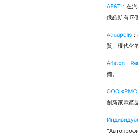
AE&T
：在汽
俄羅斯有17
Aquapolis
：
質、現代化
Ariston - R
備。
OOO «РМС 
創新家電產品
Индивидуал
“Автоп