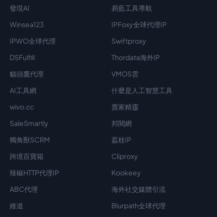
發現AI
易藍工具導航
Winsea123
IPFoxy全球代理IP
IPWO全球代理
Swiftproxy
DSFulfill
Thordata海外IP
貓頭鷹代理
VMOS雲
AI工具網
什麼是人工智慧工具
wivo.cc
賣家精靈
SaleSmartly
邦閱網
獨角獸SCRM
荔枝IP
跨境百寶箱
Cliproxy
辣椒HTTP代理IP
Kookeey
ABC代理
海外社交媒體引流
維道
Blurpath全球代理