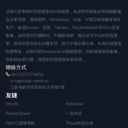
信風AI是專精於外貿獲客的AI智能體，為您即時搜索全球海關數據
中文入口
外語入口
及企業情報，通過郵件、Whatsapp、社媒、AI電話精准觸達海外
客戶。集成Snovio、領英、Yandex、RocketReach等100+渠道
數據，為阿里巴巴國際站、中國製造網、獨立站等平台的外貿賣
家，提供外貿流程全步驟支持，助力中國企業出海。作為外貿獲客
軟體專家，信風AI類Deepseek AI聯網搜索，自動過濾無效數據，
首創按結果付費，讓您的外貿開發效率倍增。
聯絡方式
+86 13013775806
info@trade-wind.co
江蘇省蘇州市高新區大同路5號
友鏈
Veryfb
Kalodata
PartnerShare
一合跨境
TKEVO運營導航
TPsea跨境出海