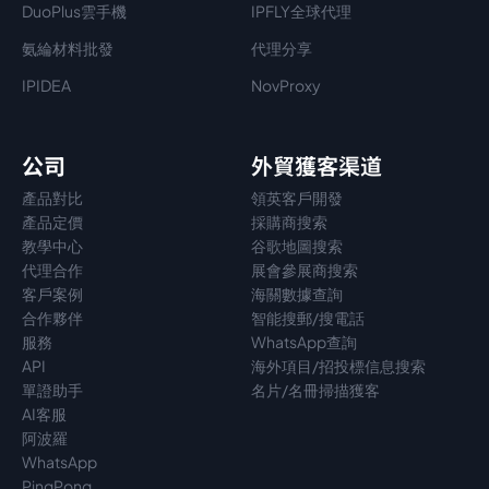
DuoPlus雲手機
IPFLY全球代理
氨綸材料批發
代理分享
IPIDEA
NovProxy
公司
外貿獲客渠道
產品對比
領英客戶開發
產品定價
採購商搜索
教學中心
谷歌地圖搜索
代理
合作
展會參展商搜索
客戶案例
海關數據查詢
合作夥伴
智能搜郵/搜電話
服務
WhatsApp查詢
API
海外項目/招投標信息搜索
單證助手
名片/名冊掃描獲客
AI客服
阿波羅
WhatsApp
PingPong