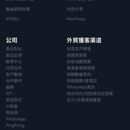
氨綸材料批發
代理分享
IPIDEA
NovProxy
公司
外貿獲客渠道
產品對比
領英客戶開發
產品定價
採購商搜索
教學中心
谷歌地圖搜索
代理
合作
展會參展商搜索
客戶案例
海關數據查詢
合作夥伴
智能搜郵/搜電話
服務
WhatsApp查詢
API
海外項目/招投標信息搜索
單證助手
名片/名冊掃描獲客
AI客服
阿波羅
WhatsApp
PingPong