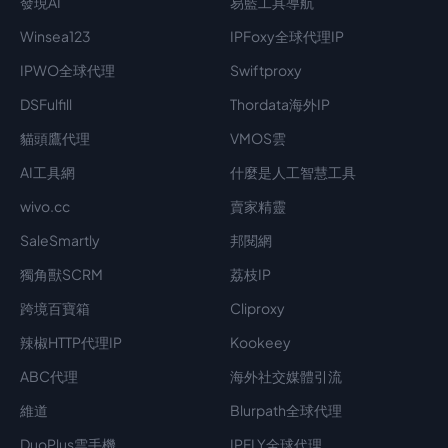
發現AI
易藍工具導航
Winsea123
IPFoxy全球代理IP
IPWO全球代理
Swiftproxy
DSFulfill
Thordata海外IP
貓頭鷹代理
VMOS雲
AI工具網
什麼是人工智慧工具
wivo.cc
賣家精靈
SaleSmartly
邦閱網
獨角獸SCRM
荔枝IP
跨境百寶箱
Cliproxy
辣椒HTTP代理IP
Kookeey
ABC代理
海外社交媒體引流
維道
Blurpath全球代理
DuoPlus雲手機
IPFLY全球代理