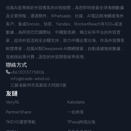
信風AI是專精於外貿獲客的AI智能體，為您即時搜索全球海關數據
中文入口
外語入口
及企業情報，通過郵件、Whatsapp、社媒、AI電話精准觸達海外
客戶。集成Snovio、領英、Yandex、RocketReach等100+渠道
數據，為阿里巴巴國際站、中國製造網、獨立站等平台的外貿賣
家，提供外貿流程全步驟支持，助力中國企業出海。作為外貿獲客
軟體專家，信風AI類Deepseek AI聯網搜索，自動過濾無效數據，
首創按結果付費，讓您的外貿開發效率倍增。
聯絡方式
+86 13013775806
info@trade-wind.co
江蘇省蘇州市高新區大同路5號
友鏈
Veryfb
Kalodata
PartnerShare
一合跨境
TKEVO運營導航
TPsea跨境出海