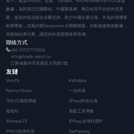
客戶。集成Snovio、領英、Yandex、RocketReach等100+渠道
數據，為阿里巴巴國際站、中國製造網、獨立站等平台的外貿賣
家，提供外貿流程全步驟支持，助力中國企業出海。作為外貿獲客
軟體專家，信風AI類Deepseek AI聯網搜索，自動過濾無效數據，
首創按結果付費，讓您的外貿開發效率倍增。
聯絡方式
+86 13013775806
info@trade-wind.co
江蘇省蘇州市高新區大同路5號
友鏈
Veryfb
Kalodata
PartnerShare
一合跨境
TKEVO運營導航
TPsea跨境出海
發現AI
易藍工具導航
Winsea123
IPFoxy全球代理IP
IPWO全球代理
Swiftproxy