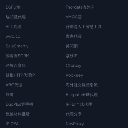
DSFulfill
Thordata海外IP
貓頭鷹代理
VMOS雲
AI工具網
什麼是人工智慧工具
wivo.cc
賣家精靈
SaleSmartly
邦閱網
獨角獸SCRM
荔枝IP
跨境百寶箱
Cliproxy
辣椒HTTP代理IP
Kookeey
ABC代理
海外社交媒體引流
維道
Blurpath全球代理
DuoPlus雲手機
IPFLY全球代理
氨綸材料批發
代理分享
IPIDEA
NovProxy