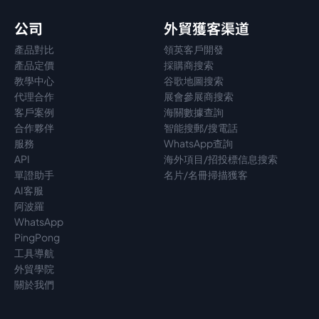
公司
外貿獲客渠道
產品對比
領英客戶開發
產品定價
採購商搜索
教學中心
谷歌地圖搜索
代理
合作
展會參展商搜索
客戶案例
海關數據查詢
合作夥伴
智能搜郵/搜電話
服務
WhatsApp查詢
API
海外項目/招投標信息搜索
單證助手
名片/名冊掃描獲客
AI客服
阿波羅
WhatsApp
PingPong
工具導航
外貿學院
關於我們