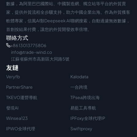
數據，為阿里巴巴國際站、中國製造網、獨立站等平台的外貿賣
家，提供外貿流程全步驟支持，助力中國企業出海。作為外貿獲客
軟體專家，信風AI類Deepseek AI聯網搜索，自動過濾無效數據，
首創按結果付費，讓您的外貿開發效率倍增。
聯絡方式
+86 13013775806
info@trade-wind.co
江蘇省蘇州市高新區大同路5號
友鏈
Veryfb
Kalodata
PartnerShare
一合跨境
TKEVO運營導航
TPsea跨境出海
發現AI
易藍工具導航
Winsea123
IPFoxy全球代理IP
IPWO全球代理
Swiftproxy