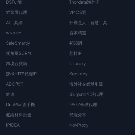
DSFulfill
Thordata海外IP
貓頭鷹代理
VMOS雲
AI工具網
什麼是人工智慧工具
wivo.cc
賣家精靈
SaleSmartly
邦閱網
獨角獸SCRM
荔枝IP
跨境百寶箱
Cliproxy
辣椒HTTP代理IP
Kookeey
ABC代理
海外社交媒體引流
維道
Blurpath全球代理
DuoPlus雲手機
IPFLY全球代理
氨綸材料批發
代理分享
IPIDEA
NovProxy