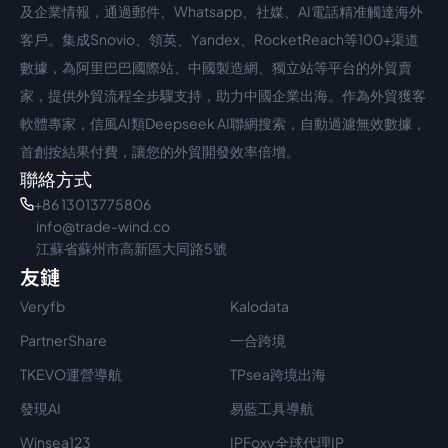
中文入口
外語入口
及企業情報，通過郵件、Whatsapp、社媒、AI電話精准觸達海外
客戶。集成Snovio、領英、Yandex、RocketReach等100+渠道
數據，為阿里巴巴國際站、中國製造網、獨立站等平台的外貿賣
家，提供外貿流程全步驟支持，助力中國企業出海。作為外貿獲客
軟體專家，信風AI類Deepseek AI聯網搜索，自動過濾無效數據，
首創按結果付費，讓您的外貿開發效率倍增。
聯絡方式
+86 13013775806
info@trade-wind.co
江蘇省蘇州市高新區大同路5號
友鏈
Veryfb
Kalodata
PartnerShare
一合跨境
TKEVO運營導航
TPsea跨境出海
發現AI
易藍工具導航
Winsea123
IPFoxy全球代理IP