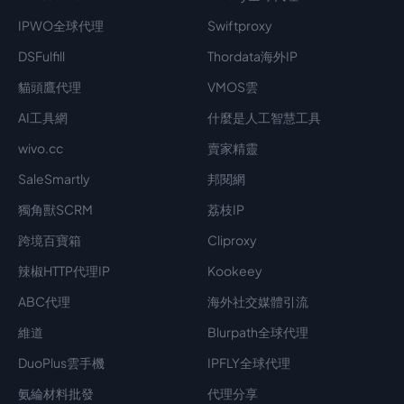
IPWO全球代理
Swiftproxy
DSFulfill
Thordata海外IP
貓頭鷹代理
VMOS雲
AI工具網
什麼是人工智慧工具
wivo.cc
賣家精靈
SaleSmartly
邦閱網
獨角獸SCRM
荔枝IP
跨境百寶箱
Cliproxy
辣椒HTTP代理IP
Kookeey
ABC代理
海外社交媒體引流
維道
Blurpath全球代理
DuoPlus雲手機
IPFLY全球代理
氨綸材料批發
代理分享