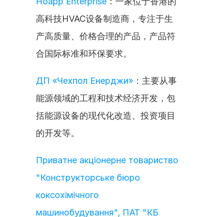
Hoapp Enterprise
：一家位于香港的
高科技HVAC设备制造商，专注于生
产高质量、价格合理的产品，产品符
合国际标准和环保要求。
ДП «Чехпол Енерджи»
：主要从事
能源领域的工程和技术经济开发，包
括能源设备的现代化改造、投资项目
的开发等。
Приватне акціонерне товариство 
"Конструкторське бюро 
коксохімічного 
машинобудування", ПАТ "КБ 