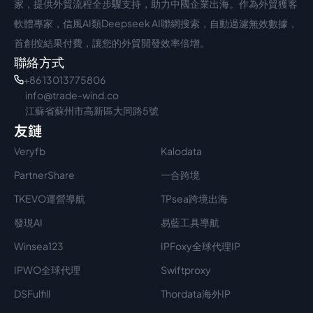
家，提供外貿流程全步驟支持，助力中國企業出海。作為外貿獲客
軟體專家，信風AI類Deepseek AI聯網搜索，自動過濾無效數據，
首創按結果付費，讓您的外貿開發效率倍增。
聯絡方式
+86 13013775806
info@trade-wind.co
江蘇省蘇州市高新區大同路5號
友鏈
Veryfb
Kalodata
PartnerShare
一合跨境
TKEVO運營導航
TPsea跨境出海
發現AI
易藍工具導航
Winsea123
IPFoxy全球代理IP
IPWO全球代理
Swiftproxy
DSFulfill
Thordata海外IP