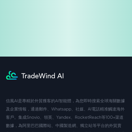
企業諮詢
信風AI是專精於外貿獲客的AI智能體，為您即時搜索全球海關數據
中文入口
外語入口
及企業情報，通過郵件、Whatsapp、社媒、AI電話精准觸達海外
客戶。集成Snovio、領英、Yandex、RocketReach等100+渠道
數據，為阿里巴巴國際站、中國製造網、獨立站等平台的外貿賣