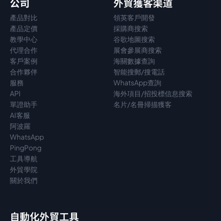
公司
外貿獲客渠道
產品對比
領英客戶開發
產品定價
採購商搜索
教學中心
谷歌地圖搜索
代理
合作
展會參展商搜索
客戶案例
海關數據查詢
合作夥伴
智能搜郵/搜電話
服務
WhatsApp查詢
API
海外項目/招投標信息搜索
單證助手
名片/名冊掃描獲客
AI客服
阿波羅
WhatsApp
PingPong
工具導航
外貿學院
關於我們
自動化外貿工具