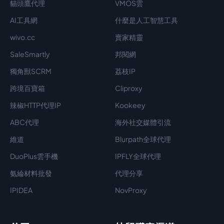
貓頭鷹代理
VMOS雲
AI工具網
什麼是人工智慧工具
wivo.cc
賣家精靈
SaleSmartly
邦閱網
獨角獸SCRM
荔枝IP
跨境百寶箱
Cliproxy
辣椒HTTP代理IP
Kookeey
ABC代理
海外社交媒體引流
維道
Blurpath全球代理
DuoPlus雲手機
IPFLY全球代理
氨綸材料批發
代理分享
IPIDEA
NovProxy