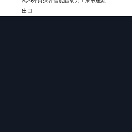
風AI外貿獲客智能體助力工業液壓缸
出口