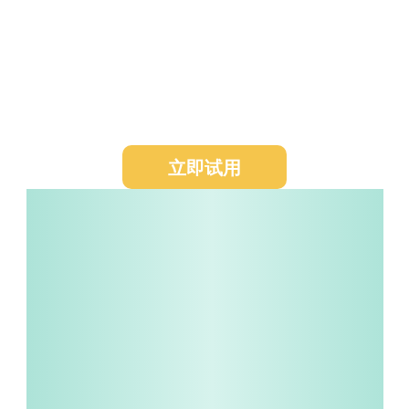
每周AI持续拓客，按结果付费
1 分钟创建拓客任务，AI每周自动帮您搜索更新
+发送（邮件/Whatsapp/AI电话等渠道），按
结果付费，拒绝无效拓客。
立即试用
免费试用
企业咨询