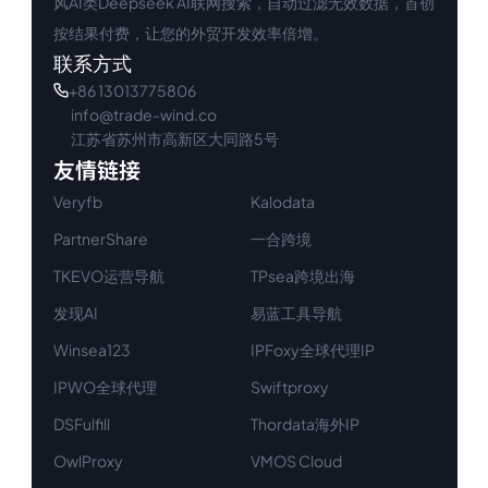
风AI类Deepseek AI联网搜索，自动过滤无效数据，首创
按结果付费，让您的外贸开发效率倍增。
联系方式
+86 13013775806
info@trade-wind.co
江苏省苏州市高新区大同路5号
友情链接
Veryfb
Kalodata
PartnerShare
一合跨境
TKEVO运营导航
TPsea跨境出海
发现AI
易蓝工具导航
Winsea123
IPFoxy全球代理IP
IPWO全球代理
Swiftproxy
DSFulfill
Thordata海外IP
OwlProxy
VMOS Cloud