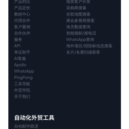
产品对比
领英客户开发
产品定价
采购商搜索
教程中心
谷歌地图搜索
代理
合作
展会参展商搜索
客户案例
海关数据查询
合作伙伴
智能搜邮/搜电话
服务
WhatsApp查询
API
海外项目/招投标信息搜索
单证助手
名片/名册扫描获客
AI客服
Apollo
WhatsApp
PingPong
工具导航
外贸学院
关于我们
自动化外贸工具
自动邮件跟进