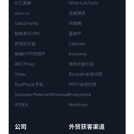
AI工具网
What Is Ai Tools
wivo.cc
卖家精灵
SaleSmartly
邦阅网
独角兽SCRM
荔枝IP
跨境百宝箱
Cliproxy
辣椒HTTP代理IP
Kookeey
ABCProxy
海外社媒引流
Vidau
Blurpath全球代理
DuoPlus云手机
IPFLY全球代理
Spandex Material Wholesale​
Proxyshare
IPIDEA
NovProxy
公司
外贸获客渠道