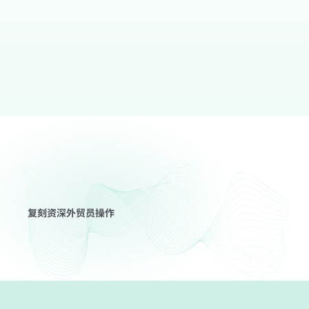
         回复率         
         成本率         
           4%         
         40%         
群组获客
竞品主页截流
复刻资深外贸员操作
潜客触达
热贴追踪
观看演示