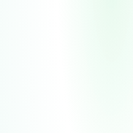
多语种搜索支持
自动翻译英语+目标国家语言，AI匹配近似关键词，扩展搜
索范围
多渠道数据验证
通过大数据算法对搜索结果进行比对、补充，保证企业信
息与联系方式真实性
AI主动联络客户
及时跟进，定期更新
为每位潜在客户撰写定制化邮件，直击销售要点，避免进入垃圾邮
箱，每日批量执行邮件、短信、Whatsapp、社媒、AI电话跟进。根据
客户反馈情况，定期跟进客户，筛选高转化率线索。基于腾讯邮箱服
务，邮件到达率 97%，支持全球 200+ 国家/地区的邮件发送。