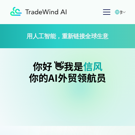
Select Langu
简体中文
用人工智能，重新链接全球生意
你好 👋
我是
信风
你的AI外贸领航员
来自
全球TOP 1人工智能院校 + 华尔街金融风
控AI技术下放
， 通过30年制造业进出口实操
经验和全球100+数据渠道 训练而来的 AI外
贸获客智能体，协助您自动化外贸拓客流
程，实现业务快速增长！
免费试用