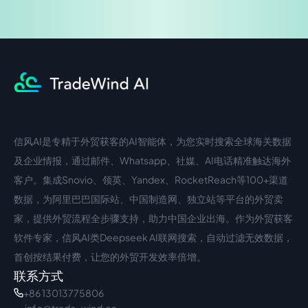
信风AI是专精于外贸获客的AI智能体，为您实时搜索全球海关数据
中文入口
外语入口
及企业情报，通过邮件、Whatsapp、社媒、AI电话精准触达海外
客户。集成Snovio、领英、Yandex、RocketReach等100+渠道
数据，为阿里巴巴国际站、中国制造网、独立站等平台的外贸卖
家，提供外贸流程全步骤支持，助力中国企业出海。作为外贸获客
软件专家，信风AI类Deepseek AI联网搜索，自动过滤无效数据，
首创按结果付费，让您的外贸开发效率倍增。
联系方式
+86 13013775806