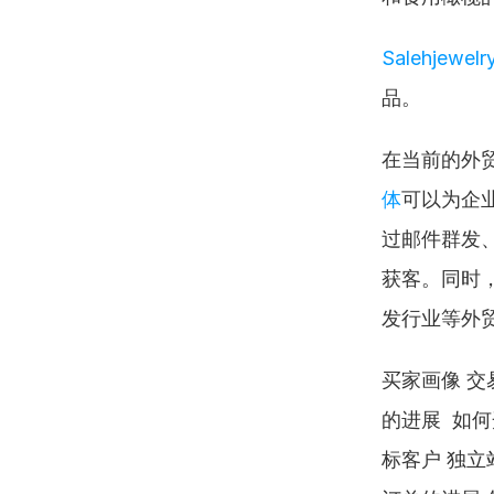
Salehjewelr
品。
在当前的外
体
可以为企
过邮件群发、
获客。同时，
发行业等外
买家画像 交
的进展  如
标客户 独立