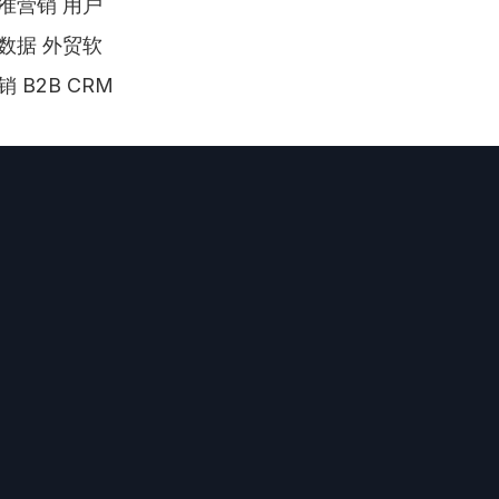
准营销 用户
数据 外贸软
B2B CRM 