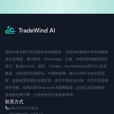
信风AI是专精于外贸获客的AI智能体，为您实时搜索全球海关数据
中文入口
外语入口
及企业情报，通过邮件、Whatsapp、社媒、AI电话精准触达海外
客户。集成Snovio、领英、Yandex、RocketReach等100+渠道
数据，为阿里巴巴国际站、中国制造网、独立站等平台的外贸卖
家，提供外贸流程全步骤支持，助力中国企业出海。作为外贸获客
软件专家，信风AI类Deepseek AI联网搜索，自动过滤无效数据，
首创按结果付费，让您的外贸开发效率倍增。
联系方式
+86 13013775806
info@trade-wind.co