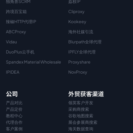
独角兽SCRM
荔枝IP
跨境百宝箱
Cliproxy
辣椒HTTP代理IP
Kookeey
ABCProxy
海外社媒引流
Vidau
Blurpath全球代理
DuoPlus云手机
IPFLY全球代理
Spandex Material Wholesale​
Proxyshare
IPIDEA
NovProxy
公司
外贸获客渠道
产品对比
领英客户开发
产品定价
采购商搜索
教程中心
谷歌地图搜索
代理
合作
展会参展商搜索
客户案例
海关数据查询