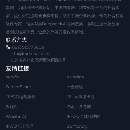
数据，为阿里巴巴国际站、中国制造网、独立站等平台的外贸卖
家，提供外贸流程全步骤支持，助力中国企业出海。作为外贸获客
软件专家，信风AI类Deepseek AI联网搜索，自动过滤无效数据，
首创按结果付费，让您的外贸开发效率倍增。
联系方式
+86 13013775806
info@trade-wind.co
江苏省苏州市高新区大同路5号
友情链接
Veryfb
Kalodata
PartnerShare
一合跨境
TKEVO运营导航
TPsea跨境出海
发现AI
易蓝工具导航
Winsea123
IPFoxy全球代理IP
IPWO全球代理
Swiftproxy