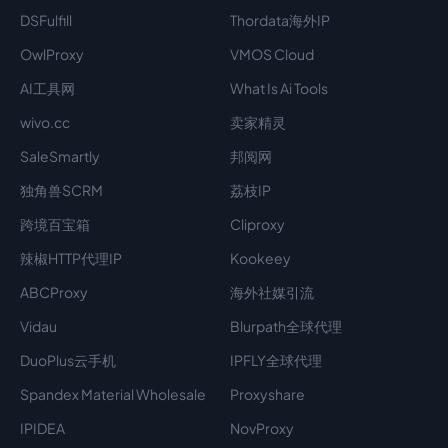
DSFulfill
Thordata海外IP
OwlProxy
VMOS Cloud
AI工具网
What Is Ai Tools
wivo.cc
卖家精灵
SaleSmartly
邦阅网
独角兽SCRM
荔枝IP
跨境百宝箱
Cliproxy
辣椒HTTP代理IP
Kookeey
ABCProxy
海外社媒引流
Vidau
Blurpath全球代理
DuoPlus云手机
IPFLY全球代理
Spandex Material Wholesale​
Proxyshare
IPIDEA
NovProxy