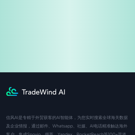
免费试用
企业咨询
信风AI是专精于外贸获客的AI智能体，为您实时搜索全球海关数据
中文入口
外语入口
及企业情报，通过邮件、Whatsapp、社媒、AI电话精准触达海外
客户。集成Snovio、领英、Yandex、RocketReach等100+渠道