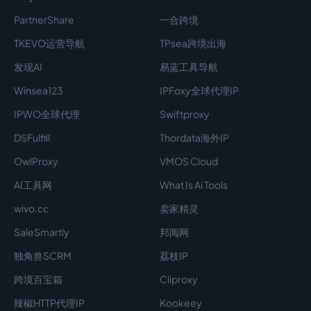
PartnerShare
一合跨境
TKEVO运营导航
TPsea跨境出海
发现AI
易蓝工具导航
Winsea123
IPFoxy全球代理IP
IPWO全球代理
Swiftproxy
DSFulfill
Thordata海外IP
OwlProxy
VMOS Cloud
AI工具网
What Is Ai Tools
wivo.cc
卖家精灵
SaleSmartly
邦阅网
独角兽SCRM
荔枝IP
跨境百宝箱
Cliproxy
辣椒HTTP代理IP
Kookeey