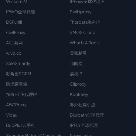
Winsea123
IPFoxy全球代理IP
IPWO全球代理
Swiftproxy
DSFulfill
Thordata海外IP
OwlProxy
VMOS Cloud
AI工具网
What Is Ai Tools
wivo.cc
卖家精灵
SaleSmartly
邦阅网
独角兽SCRM
荔枝IP
跨境百宝箱
Cliproxy
辣椒HTTP代理IP
Kookeey
ABCProxy
海外社媒引流
Vidau
Blurpath全球代理
DuoPlus云手机
IPFLY全球代理
Spandex Material Wholesale​
Proxyshare