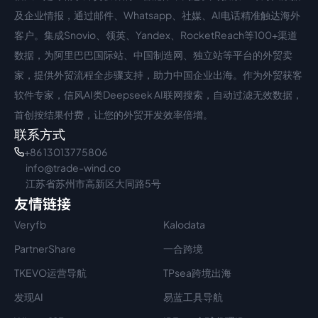
中文入口
外语入口
及企业情报，通过邮件、Whatsapp、社媒、AI电话精准触达海外
客户。集成Snovio、领英、Yandex、RocketReach等100+渠道
数据，为阿里巴巴国际站、中国制造网、独立站等平台的外贸卖
家，提供外贸流程全步骤支持，助力中国企业出海。作为外贸获客
软件专家，信风AI类Deepseek AI联网搜索，自动过滤无效数据，
首创按结果付费，让您的外贸开发效率倍增。
联系方式
+86 13013775806
info@trade-wind.co
江苏省苏州市高新区大同路5号
友情链接
Veryfb
Kalodata
PartnerShare
一合跨境
TKEVO运营导航
TPsea跨境出海
发现AI
易蓝工具导航