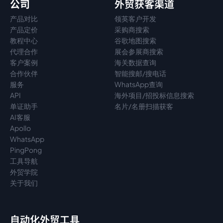
公司
外贸获客渠道
产品对比
领英客户开发
产品定价
采购商搜索
教程中心
谷歌地图搜索
代理
合作
展会参展商搜索
客户案例
海关数据查询
合作伙伴
智能搜邮/搜电话
服务
WhatsApp查询
API
海外项目/招投标信息搜索
单证助手
名片/名册扫描获客
AI客服
Apollo
WhatsApp
PingPong
工具导航
外贸学院
关于我们
自动化外贸工具