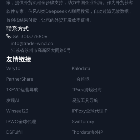
家，提供外贸流程全步骤支持，助力中国企业出海。作为外贸获客
软件专家，信风AI类Deepseek AI联网搜索，自动过滤无效数据，
首创按结果付费，让您的外贸开发效率倍增。
联系方式
+86 13013775806
info@trade-wind.co
江苏省苏州市高新区大同路5号
友情链接
Veryfb
Kalodata
PartnerShare
一合跨境
TKEVO运营导航
TPsea跨境出海
发现AI
易蓝工具导航
Winsea123
IPFoxy全球代理IP
IPWO全球代理
Swiftproxy
DSFulfill
Thordata海外IP