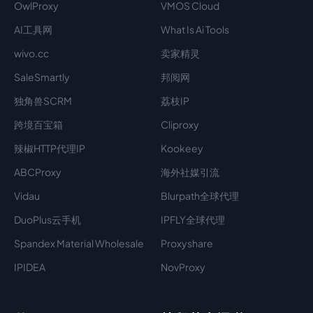
OwlProxy
VMOS Cloud
AI工具网
What Is Ai Tools
wivo.cc
卖家精灵
SaleSmartly
邦阅网
独角兽SCRM
荔枝IP
跨境百宝箱
Cliproxy
辣椒HTTP代理IP
Kookeey
ABCProxy
海外社媒引流
Vidau
Blurpath全球代理
DuoPlus云手机
IPFLY全球代理
Spandex Material Wholesale​
Proxyshare
IPIDEA
NovProxy