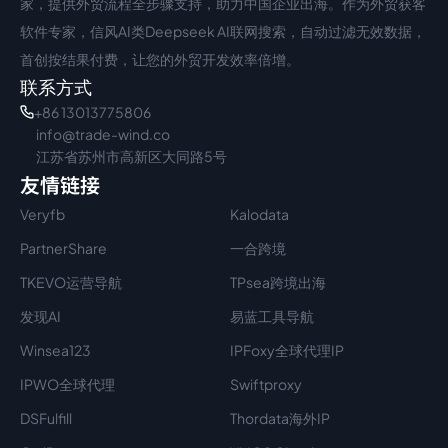
家，提供外贸流程全步骤支持，助力中国企业出海。作为外贸获客
软件专家，信风AI类Deepseek AI联网搜索，自动过滤无效数据，
首创按结果付费，让您的外贸开发效率倍增。
联系方式
+86 13013775806
info@trade-wind.co
江苏省苏州市高新区大同路5号
友情链接
Veryfb
Kalodata
PartnerShare
一合跨境
TKEVO运营导航
TPsea跨境出海
发现AI
易蓝工具导航
Winsea123
IPFoxy全球代理IP
IPWO全球代理
Swiftproxy
DSFulfill
Thordata海外IP