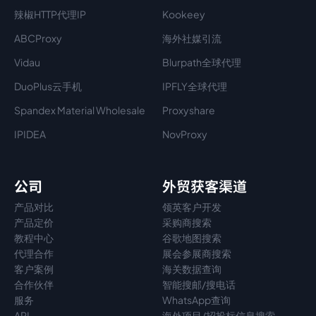
辣椒HTTP代理IP
Kookeey
ABCProxy
海外社媒引流
Vidau
Blurpath全球代理
DuoPlus云手机
IPFLY全球代理
Spandex Material Wholesale​
Proxyshare
IPIDEA
NovProxy
公司
外贸获客渠道
产品对比
领英客户开发
产品定价
采购商搜索
教程中心
谷歌地图搜索
代理
合作
展会参展商搜索
客户案例
海关数据查询
合作伙伴
智能搜邮/搜电话
服务
WhatsApp查询
API
海外项目/招投标信息搜索