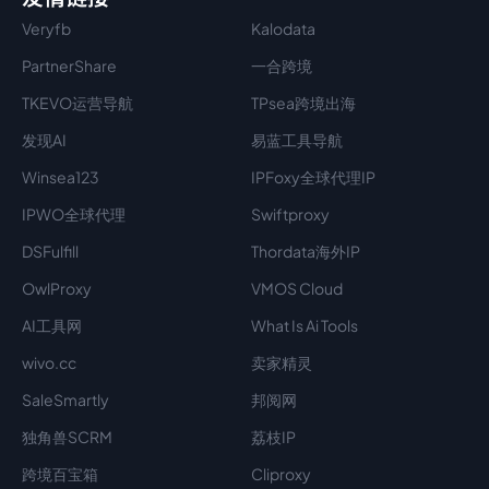
Veryfb
Kalodata
PartnerShare
一合跨境
TKEVO运营导航
TPsea跨境出海
发现AI
易蓝工具导航
Winsea123
IPFoxy全球代理IP
IPWO全球代理
Swiftproxy
DSFulfill
Thordata海外IP
OwlProxy
VMOS Cloud
AI工具网
What Is Ai Tools
wivo.cc
卖家精灵
SaleSmartly
邦阅网
独角兽SCRM
荔枝IP
跨境百宝箱
Cliproxy