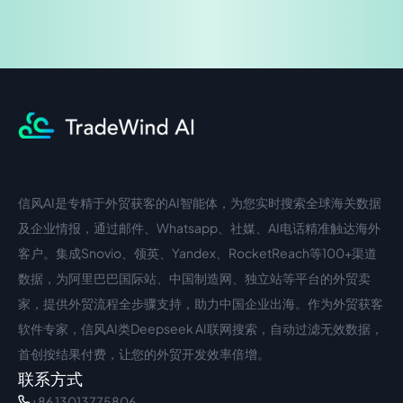
信风AI是专精于外贸获客的AI智能体，为您实时搜索全球海关数据
中文入口
外语入口
及企业情报，通过邮件、Whatsapp、社媒、AI电话精准触达海外
客户。集成Snovio、领英、Yandex、RocketReach等100+渠道
数据，为阿里巴巴国际站、中国制造网、独立站等平台的外贸卖
家，提供外贸流程全步骤支持，助力中国企业出海。作为外贸获客
软件专家，信风AI类Deepseek AI联网搜索，自动过滤无效数据，
首创按结果付费，让您的外贸开发效率倍增。
联系方式
+86 13013775806