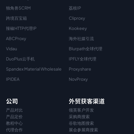
独角兽SCRM
荔枝IP
跨境百宝箱
Cliproxy
辣椒HTTP代理IP
Kookeey
ABCProxy
海外社媒引流
Vidau
Blurpath全球代理
DuoPlus云手机
IPFLY全球代理
Spandex Material Wholesale​
Proxyshare
IPIDEA
NovProxy
公司
外贸获客渠道
产品对比
领英客户开发
产品定价
采购商搜索
教程中心
谷歌地图搜索
代理
合作
展会参展商搜索